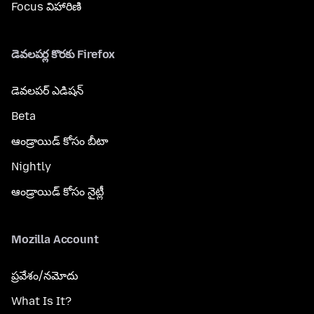
Focus విహారిణి
డెవలపర్ల కొరకు Firefox
డెవలపర్ ఎడిషన్
Beta
ఆండ్రాయిడ్ కోసం బీటా
Nightly
ఆండ్రాయిడ్ కోసం నైట్లీ
Mozilla Account
ప్రవేశం/నమోదు
What Is It?