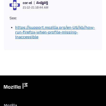
మధ్యవర్తి
cor-el
21-12-21 10:44 AM
https://support.mozilla.org/en-US/kb/how-
run-firefox-when-profile-missing-
inaccessible
Mozilla