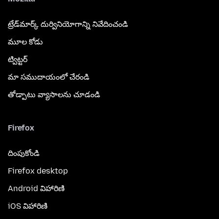
ట్రేడ్‌మార్క్ దుర్వినియోగాన్ని నివేదించండి
మూల కోడు
ట్విట్టర్
మా సముదాయంలో చేరండి
తోడ్పాటు వ్యాసాలను చూడండి
Firefox
దింపుకోండి
Firefox desktop
Android విహారిణి
iOS విహారిణి