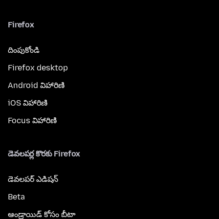
Firefox
దింపుకోండి
Firefox desktop
Android విహారిణి
iOS విహారిణి
Focus విహారిణి
డెవలపర్ల కొరకు Firefox
డెవలపర్ ఎడిషన్
Beta
ఆండ్రాయిడ్ కోసం బీటా