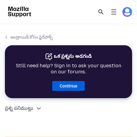
ఆండ్రాయిడ్ కోసం ఫైర్‌ఫాక్స్
ఒక ప్రశ్నను అడగండి
Still need help? Sign in to ask your question
on our forums.
Continue
ప్రశ్న పనిముట్లు