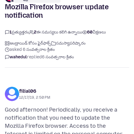
Mozilla Firefox browser update
notification
1
ప్రత్యుత్తరం
2
ఈ సమస్యలు కలిగి ఉన్నాయి
60
వీక్షణలు
ఆండ్రాయిడ్ కోసం ఫైర్‌ఫాక్స్
సమస్యాపరిష్కారం
asked 6 సంవత్సరాల క్రితం
wahedul
replied
6 సంవత్సరాల క్రితం
filial06
12/17/19, 2:50 PM
Good afternoon! Periodically, you receive a
notification that you need to update the
Mozilla Firefox browser. Access to the