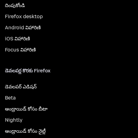
దింపుకోండి
Firefox desktop
Android విహారిణి
iOS విహారిణి
Focus విహారిణి
డెవలపర్ల కొరకు Firefox
డెవలపర్ ఎడిషన్
Beta
ఆండ్రాయిడ్ కోసం బీటా
Nightly
ఆండ్రాయిడ్ కోసం నైట్లీ