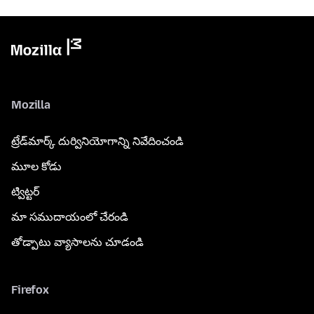
Mozilla
ట్రేడ్‌మార్క్ దుర్వినియోగాన్ని నివేదించండి
మూల కోడు
ట్విట్టర్
మా సముదాయంలో చేరండి
తోడ్పాటు వ్యాసాలను చూడండి
Firefox