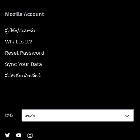
Mozilla Account
ప్రవేశం/నమోదు
What Is It?
Reset Password
Sync Your Data
సహాయం పొందండి
భాష
భాష