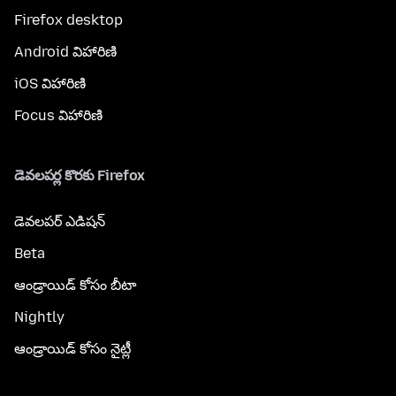
Firefox desktop
Android విహారిణి
iOS విహారిణి
Focus విహారిణి
డెవలపర్ల కొరకు Firefox
డెవలపర్ ఎడిషన్
Beta
ఆండ్రాయిడ్ కోసం బీటా
Nightly
ఆండ్రాయిడ్ కోసం నైట్లీ