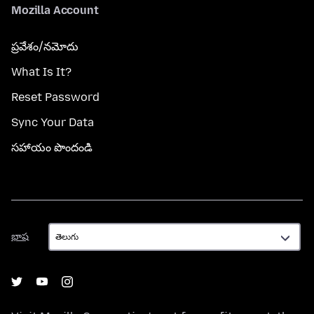
Mozilla Account
ప్రవేశం/నమోదు
What Is It?
Reset Password
Sync Your Data
సహాయం పొందండి
భాష
భాష