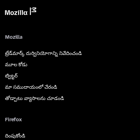
Mozilla
ట్రేడ్‌మార్క్ దుర్వినియోగాన్ని నివేదించండి
మూల కోడు
ట్విట్టర్
మా సముదాయంలో చేరండి
తోడ్పాటు వ్యాసాలను చూడండి
Firefox
దింపుకోండి