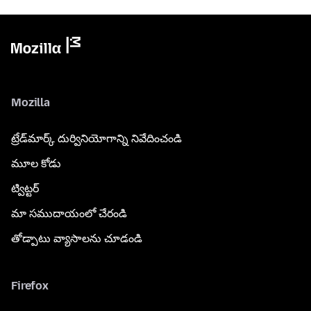
Mozilla
ట్రేడ్‌మార్క్ దుర్వినియోగాన్ని నివేదించండి
మూల కోడు
ట్విట్టర్
మా సముదాయంలో చేరండి
తోడ్పాటు వ్యాసాలను చూడండి
Firefox