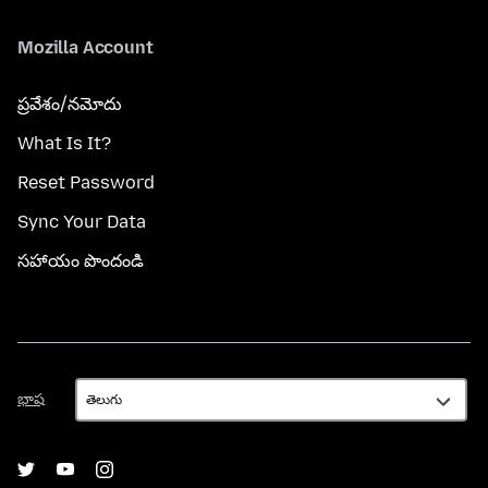
Mozilla Account
ప్రవేశం/నమోదు
What Is It?
Reset Password
Sync Your Data
సహాయం పొందండి
భాష
భాష