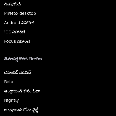
దింపుకోండి
Firefox desktop
Android విహారిణి
iOS విహారిణి
Focus విహారిణి
డెవలపర్ల కొరకు Firefox
డెవలపర్ ఎడిషన్
Beta
ఆండ్రాయిడ్ కోసం బీటా
Nightly
ఆండ్రాయిడ్ కోసం నైట్లీ