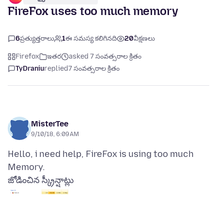
FireFox uses too much memory
6
ప్రత్యుత్తరాలు
1
ఈ సమస్య కలిగినది
20
వీక్షణలు
Firefox
ఇతర
asked 7 సంవత్సరాల క్రితం
TyDraniu
replied
7 సంవత్సరాల క్రితం
MisterTee
9/10/18, 6:09 AM
Hello, i need help, FireFox is using too much
జోడించిన స్క్రీన్షాట్లు