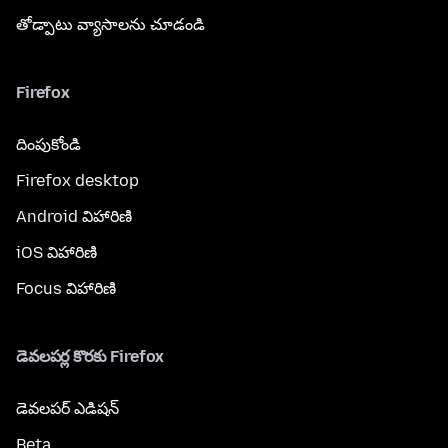
తోడ్పాటు వ్యాసాలను చూడండి
Firefox
దింపుకోండి
Firefox desktop
Android విహారిణి
iOS విహారిణి
Focus విహారిణి
డెవలపర్ల కొరకు Firefox
డెవలపర్ ఎడిషన్
Beta