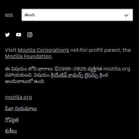
భాష
భాష
Visit
Mozilla Corporation's
not-for-profit parent, the
Mozilla Foundation
.
ఈ విషయం లోని భాగాలు ©1998–2026 వ్యక్తిగత mozilla.org
సహాయకులవి. విషయం
క్రియేటివ్ కామన్స్ లైసెన్సు
క్రింద
అందుబాటులో ఉంది.
mozilla.org
సేవా నియమాలు
గోప్యత
కుకీలు