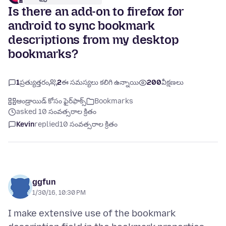
Is there an add-on to firefox for
android to sync bookmark
descriptions from my desktop
bookmarks?
1
ప్రత్యుత్తరం
2
ఈ సమస్యలు కలిగి ఉన్నాయి
200
వీక్షణలు
ఆండ్రాయిడ్ కోసం ఫైర్‌ఫాక్స్
Bookmarks
asked 10 సంవత్సరాల క్రితం
Kevin
replied
10 సంవత్సరాల క్రితం
ggfun
1/30/16, 10:30 PM
I make extensive use of the bookmark