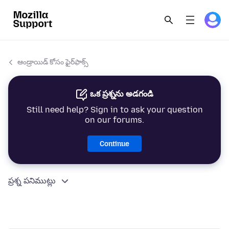
ఆండ్రాయిడ్ కోసం ఫైర్‌ఫాక్స్
ఒక ప్రశ్నను అడగండి
Still need help? Sign in to ask your question
on our forums.
Continue
ప్రశ్న పనిముట్లు