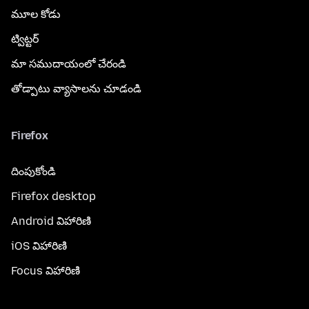
మూల కోడు
ట్విట్టర్
మా సముదాయంలో చేరండి
తోడ్పాటు వ్యాసాలను చూడండి
Firefox
దింపుకోండి
Firefox desktop
Android విహారిణి
iOS విహారిణి
Focus విహారిణి