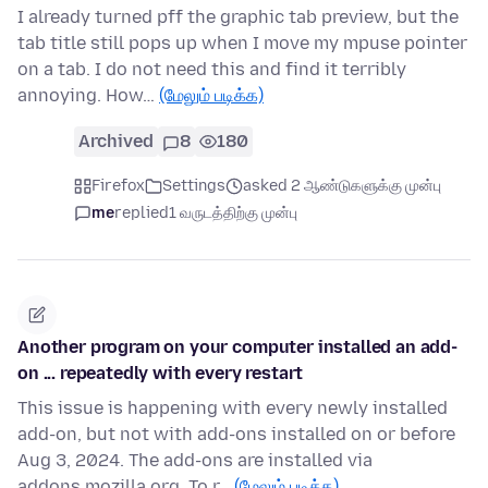
I already turned pff the graphic tab preview, but the
tab title still pops up when I move my mpuse pointer
on a tab. I do not need this and find it terribly
annoying. How…
(மேலும் படிக்க)
Archived
8
180
Firefox
Settings
asked 2 ஆண்டுகளுக்கு முன்பு
me
replied
1 வருடத்திற்கு முன்பு
Another program on your computer installed an add-
on ... repeatedly with every restart
This issue is happening with every newly installed
add-on, but not with add-ons installed on or before
Aug 3, 2024. The add-ons are installed via
addons.mozilla.org. To r…
(மேலும் படிக்க)