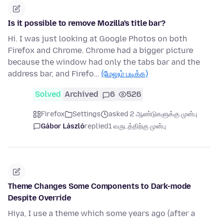
Is it possible to remove Mozilla's title bar?
Hi. I was just looking at Google Photos on both
Firefox and Chrome. Chrome had a bigger picture
because the window had only the tabs bar and the
address bar, and Firefo…
(மேலும் படிக்க)
Solved
Archived
6
526
Firefox
Settings
asked 2 ஆண்டுகளுக்கு முன்பு
Gábor László
replied
1 வருடத்திற்கு முன்பு
Theme Changes Some Components to Dark-mode
Despite Override
Hiya, I use a theme which some years ago (after a