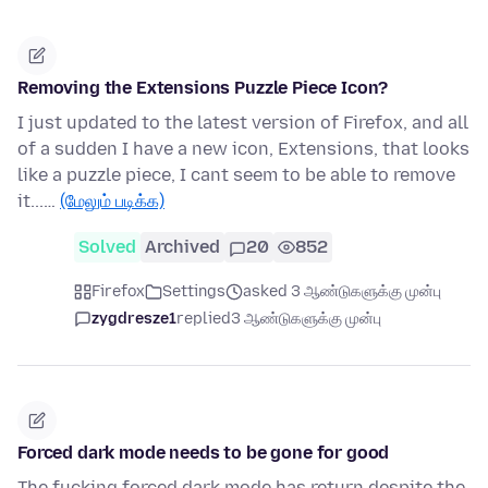
Removing the Extensions Puzzle Piece Icon?
I just updated to the latest version of Firefox, and all
of a sudden I have a new icon, Extensions, that looks
like a puzzle piece, I cant seem to be able to remove
it...…
(மேலும் படிக்க)
Solved
Archived
20
852
Firefox
Settings
asked 3 ஆண்டுகளுக்கு முன்பு
zygdresze1
replied
3 ஆண்டுகளுக்கு முன்பு
Forced dark mode needs to be gone for good
The fucking forced dark mode has return despite the