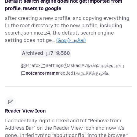
Default search engine does not get imported from
profile, resets to google
after creating a new profile, and copying everything
in the root directory to the new profile, including
search.json.mozlz4, the default search engine
setting does not ge…
(மேலும் படிக்க)
Archived
7
568
Firefox
Settings
asked 2 ஆண்டுகளுக்கு முன்பு
notcancername
replied
1 வருடத்திற்கு முன்பு
Reader View Icon
I accidentally right clicked and hit "Remove from
Address Bar" on the Reader View icon and now it's
gone. I tried typing "about:config" into the browser