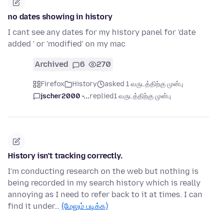
no dates showing in history
I cant see any dates for my history panel for 'date
added ' or 'modified' on my mac
Archived
6
270
Firefox
History
asked 1 வருடத்திற்கு முன்பு
jscher2000 -...
replied
1 வருடத்திற்கு முன்பு
History isn't tracking correctly.
I'm conducting research on the web but nothing is
being recorded in my search history which is really
annoying as I need to refer back to it at times. I can
find it under…
(மேலும் படிக்க)