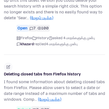
up until this latest version you could delete your
search history with a simple right click. This option
no longer exists and there is no easily found way to
delete "Sear…
(மேலும் படிக்க)
Open
7
100
Firefox
History
asked 4 மாதங்களுக்கு முன்பு
khazard
replied
4 மாதங்களுக்கு முன்பு
Deleting closed tabs from Firefox history
I found some information about deleting closed tabs
from Firefox. Please allow users to select a date or
date range instead of a maximum number of tabs and
windows. Comp…
(மேலும் படிக்க)