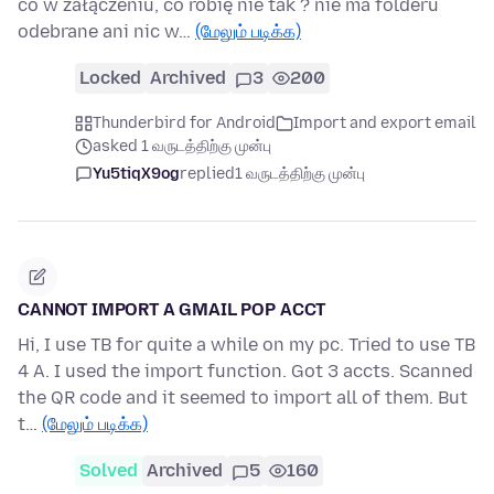
co w załączeniu, co robię nie tak ? nie ma folderu
odebrane ani nic w…
(மேலும் படிக்க)
Locked
Archived
3
200
Thunderbird for Android
Import and export email
asked 1 வருடத்திற்கு முன்பு
Yu5tiqX9og
replied
1 வருடத்திற்கு முன்பு
CANNOT IMPORT A GMAIL POP ACCT
Hi, I use TB for quite a while on my pc. Tried to use TB
4 A. I used the import function. Got 3 accts. Scanned
the QR code and it seemed to import all of them. But
t…
(மேலும் படிக்க)
Solved
Archived
5
160