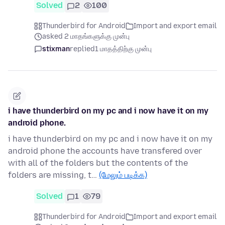
Solved
2
100
Thunderbird for Android
Import and export email
asked 2 மாதங்களுக்கு முன்பு
stixman
replied
1 மாதத்திற்கு முன்பு
i have thunderbird on my pc and i now have it on my
android phone.
i have thunderbird on my pc and i now have it on my
android phone the accounts have transfered over
with all of the folders but the contents of the
folders are missing, t…
(மேலும் படிக்க)
Solved
1
79
Thunderbird for Android
Import and export email