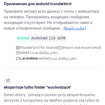
Приложение для android trunderbird
Произвела экспорт всех данных с почты с компьютера
на телефон. Прогрузились входящие сообщения,
исходящие отсутствуют. Не отображаются также и
новые отправленные сообщени…
(மேலும் படிக்க)
Solved
Archived
3
70
Thunderbird for Android
Import and export email
asked 1 வருடத்திற்கு முன்பு
L.ermohina
replied
1 வருடத்திற்கு முன்பு
eksportuje tylko folder "wychodzące"
Dzień dobry , proszę o pomoc przy eksportowaniu
skrzynki z komputera na telefon pojawia się tylko to