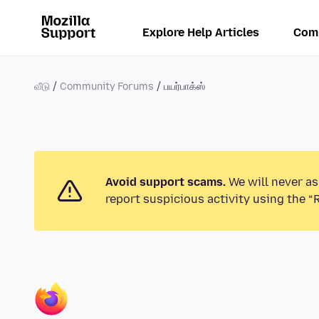
Explore Help Articles
Com
வீடு
Community Forums
பயர்பாக்ஸ்
Avoid support scams.
We will never as
report suspicious activity using the “