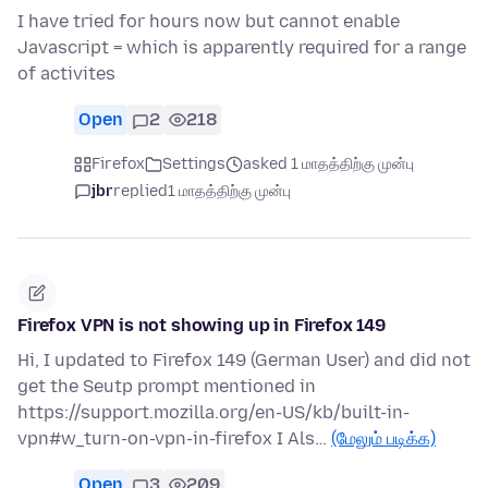
I have tried for hours now but cannot enable
Javascript = which is apparently required for a range
of activites
Open
2
218
Firefox
Settings
asked 1 மாதத்திற்கு முன்பு
jbr
replied
1 மாதத்திற்கு முன்பு
Firefox VPN is not showing up in Firefox 149
Hi, I updated to Firefox 149 (German User) and did not
get the Seutp prompt mentioned in
https://support.mozilla.org/en-US/kb/built-in-
vpn#w_turn-on-vpn-in-firefox I Als…
(மேலும் படிக்க)
Open
3
209