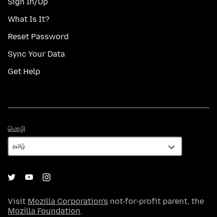
Sign In/Up
What Is It?
Reset Password
Sync Your Data
Get Help
மொழி
மொழி
Visit
Mozilla Corporation's
not-for-profit parent, the
Mozilla Foundation
.