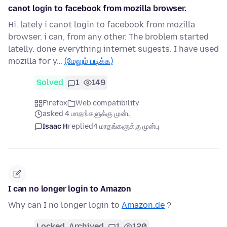
canot login to facebook from mozilla browser.
Hi. lately i canot login to facebook from mozilla
browser. i can, from any other. The broblem started
latelly. done everything internet sugests. I have used
mozilla for y…
(மேலும் படிக்க)
Solved
1
149
Firefox
Web compatibility
asked 4 மாதங்களுக்கு முன்பு
Isaac H
replied
4 மாதங்களுக்கு முன்பு
I can no longer login to Amazon
Why can I no longer login to
Amazon.de
?
Locked
Archived
1
120