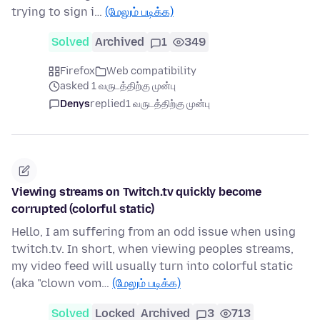
trying to sign i…
(மேலும் படிக்க)
Solved
Archived
1
349
Firefox
Web compatibility
asked 1 வருடத்திற்கு முன்பு
Denys
replied
1 வருடத்திற்கு முன்பு
Viewing streams on Twitch.tv quickly become
corrupted (colorful static)
Hello, I am suffering from an odd issue when using
twitch.tv. In short, when viewing peoples streams,
my video feed will usually turn into colorful static
(aka "clown vom…
(மேலும் படிக்க)
Solved
Locked
Archived
3
713