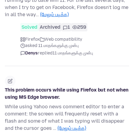
running up to date Win 11. For the last several days,
when I try to get on Facebook, Firefox doesn't log me
in all the way…
(மேலும் படிக்க)
Solved
Archived
1
259
Firefox
Web compatibility
asked 11 மாதங்களுக்கு முன்பு
Denys
replied
11 மாதங்களுக்கு முன்பு
This problem occurs while using Firefox but not when
using MS Edge browser.
While using Yahoo news comment editor to enter a
comment: the screen will frequently reset with a
flash and some of what I was typing will disappear
and the cursor goes …
(மேலும் படிக்க)