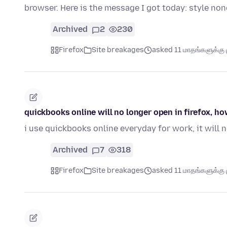
browser. Here is the message I got today: style n
Archived
2
230
Firefox
Site breakages
asked 11 மாதங்களுக்கு ம
quickbooks online will no longer open in firefox, how
i use quickbooks online everyday for work, it will n
Archived
7
318
Firefox
Site breakages
asked 11 மாதங்களுக்கு ம