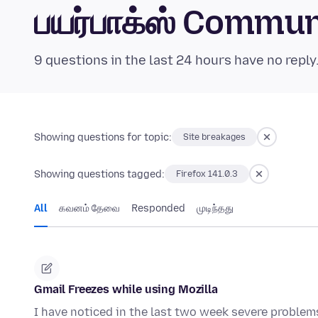
பயர்பாக்ஸ் Commu
9 questions in the last 24 hours have no reply
Showing questions for topic:
Site breakages
Showing questions tagged:
Firefox 141.0.3
All
கவனம் தேவை
Responded
முடிந்தது
Gmail Freezes while using Mozilla
I have noticed in the last two week severe problem