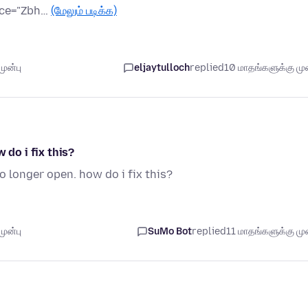
once="Zbh…
(மேலும் படிக்க)
ுன்பு
eljaytulloch
replied
10 மாதங்களுக்கு முன
 do i fix this?
o longer open. how do i fix this?
ுன்பு
SuMo Bot
replied
11 மாதங்களுக்கு முன