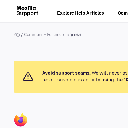
Explore Help Articles
Com
வீடு
Community Forums
பயர்பாக்ஸ்
Avoid support scams.
We will never as
report suspicious activity using the “