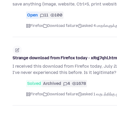
save anything (image, website, Ctrl+S, print website
Open
11
100
Firefox
Download failure
asked 4 மாதங்களுக்கு
Strange download from Firefox today - xRqj7qhl.html 
I received this download from Firefox today, July 22
I've never experienced this before. Is it legitimate
Solved
Archived
4
1678
Firefox
Download failure
asked 1 வருடத்திற்கு ம