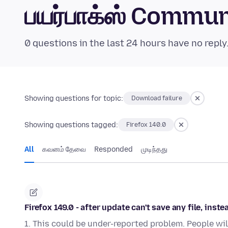
பயர்பாக்ஸ் Commu
0 questions in the last 24 hours have no reply
Showing questions for topic:
Download failure
Showing questions tagged:
Firefox 140.0
All
கவனம் தேவை
Responded
முடிந்தது
Firefox 149.0 - after update can't save any file, inst
1. This could be under-reported problem. People wil