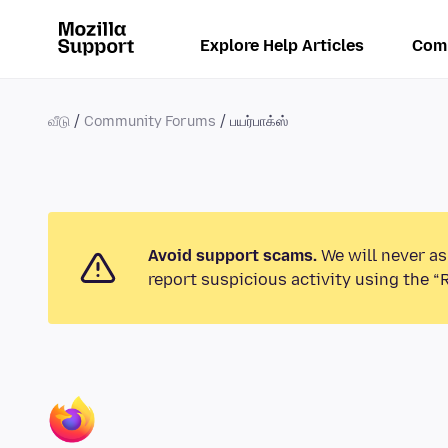
Explore Help Articles
Com
வீடு
Community Forums
பயர்பாக்ஸ்
Avoid support scams.
We will never as
report suspicious activity using the “