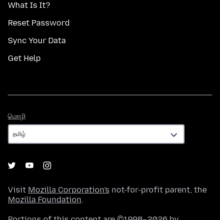
What Is It?
Reset Password
Sync Your Data
Get Help
மொழி
மொழி
Visit
Mozilla Corporation's
not-for-profit parent, the
Mozilla Foundation
.
Portions of this content are ©1998–2026 by