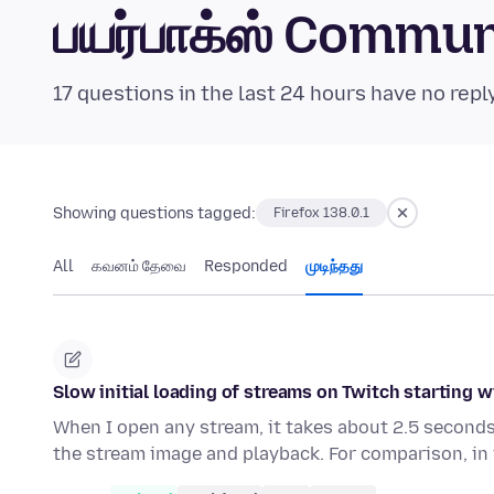
பயர்பாக்ஸ் Commu
17 questions in the last 24 hours have no repl
Showing questions tagged:
Firefox 138.0.1
All
கவனம் தேவை
Responded
முடிந்தது
Slow initial loading of streams on Twitch starting w
When I open any stream, it takes about 2.5 seconds
the stream image and playback. For comparison, in