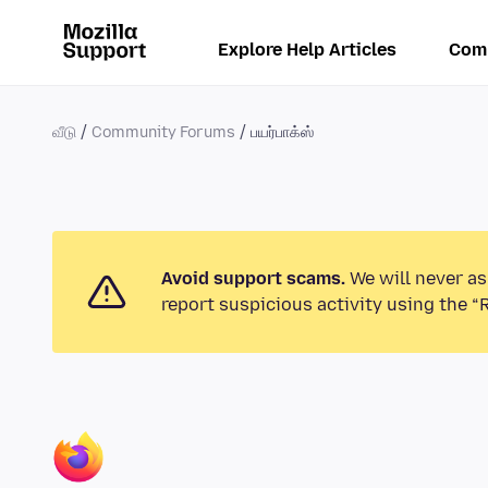
Explore Help Articles
Com
வீடு
Community Forums
பயர்பாக்ஸ்
Avoid support scams.
We will never as
report suspicious activity using the “