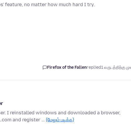
ps' feature, no matter how much hard I try.
Firefox of the Fallen
replied
1 வருடத்திற்கு முன
er
wser. I reinstalled windows and downloaded a browser,
.com and register …
(மேலும் படிக்க)