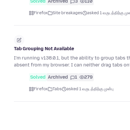
Solved
Archived
3
110
Firefox
Site breakages
asked 1 வருடத்திற்கு முன
Tab Grouping Not Available
I'm running v138.0.1, but the ability to group tabs
absent from my browser. I can neither drag tabs o
Solved
Archived
1
279
Firefox
Tabs
asked 1 வருடத்திற்கு முன்பு