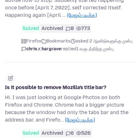
advise how to stop. Suddenly started happening
once before [April 7, 2022], self corrected itself.
Happening again [April …
(மேலும் படிக்க)
Solved
Archived
8
773
Firefox
Bookmarks
asked 2 ஆண்டுகளுக்கு முன்பு
chris.r.hargrave
replied
1 வருடத்திற்கு முன்பு
Is it possible to remove Mozilla's title bar?
Hi. I was just looking at Google Photos on both
Firefox and Chrome. Chrome had a bigger picture
because the window had only the tabs bar and the
address bar, and Firefo…
(மேலும் படிக்க)
Solved
Archived
6
526