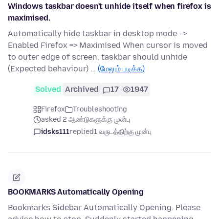
Windows taskbar doesn't unhide itself when firefox is
maximised.
Automatically hide taskbar in desktop mode =>
Enabled Firefox => Maximised When cursor is moved
to outer edge of screen, taskbar should unhide
(Expected behaviour) …
(மேலும் படிக்க)
Solved
Archived
17
1947
Firefox
Troubleshooting
asked 2 ஆண்டுகளுக்கு முன்பு
idsks111
replied
1 வருடத்திற்கு முன்பு
BOOKMARKS Automatically Opening
Bookmarks Sidebar Automatically Opening. Please