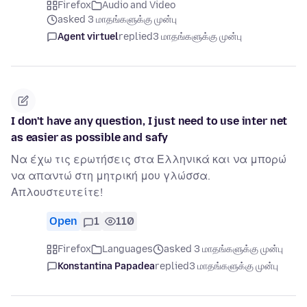
Firefox
Audio and Video
asked 3 மாதங்களுக்கு முன்பு
Agent virtuel
replied
3 மாதங்களுக்கு முன்பு
I don't have any question, I just need to use inter net
as easier as possible and safy
Να έχω τις ερωτήσεις στα Ελληνικά και να μπορώ
να απαντώ στη μητρική μου γλώσσα.
Απλουστευτείτε!
Open
1
110
Firefox
Languages
asked 3 மாதங்களுக்கு முன்பு
Konstantina Papadea
replied
3 மாதங்களுக்கு முன்பு