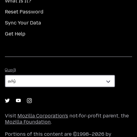
What Is It?
Reset Password
Sync Your Data
Get Help
மொழி
மொழி
Visit
Mozilla Corporation's
not-for-profit parent, the
Mozilla Foundation
.
Portions of this content are ©1998–2026 by