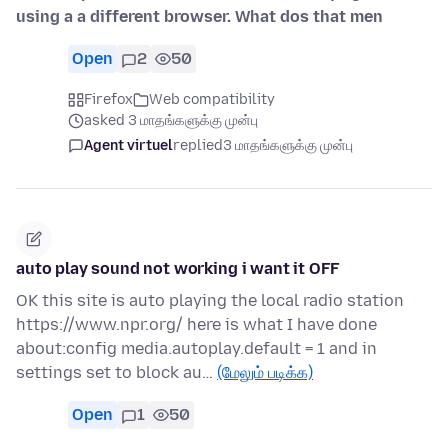
using a a different browser. What dos that men
Open
2
50
Firefox
Web compatibility
asked 3 மாதங்களுக்கு முன்பு
Agent virtuel
replied
3 மாதங்களுக்கு முன்பு
auto play sound not working i want it OFF
OK this site is auto playing the local radio station
https://www.npr.org/ here is what I have done
about:config media.autoplay.default = 1 and in
settings set to block au…
(மேலும் படிக்க)
Open
1
50