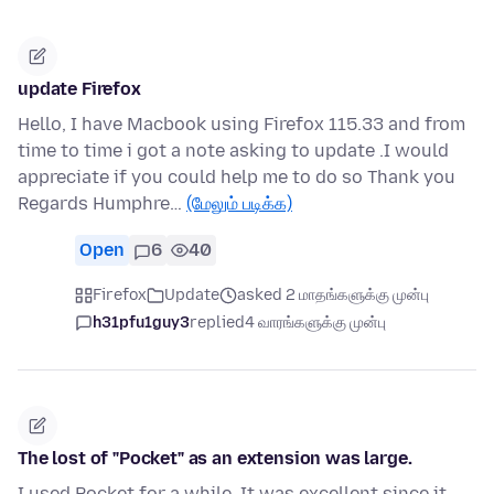
update Firefox
Hello, I have Macbook using Firefox 115.33 and from
time to time i got a note asking to update .I would
appreciate if you could help me to do so Thank you
Regards Humphre…
(மேலும் படிக்க)
Open
6
40
Firefox
Update
asked 2 மாதங்களுக்கு முன்பு
h31pfu1guy3
replied
4 வாரங்களுக்கு முன்பு
The lost of "Pocket" as an extension was large.
I used Pocket for a while. It was excellent since it