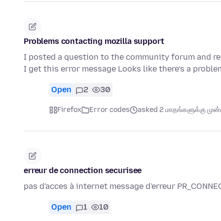
Problems contacting mozilla support
I posted a question to the community forum and rec
I get this error message Looks like there’s a probl
Open
2
30
Firefox
Error codes
asked 2 மாதங்களுக்கு முன்ப
erreur de connection securisee
pas d'acces à internet message d'erreur PR_CON
Open
1
10