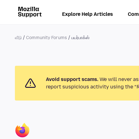
Explore Help Articles
Com
வீடு
Community Forums
பயர்பாக்ஸ்
Avoid support scams.
We will never as
report suspicious activity using the “