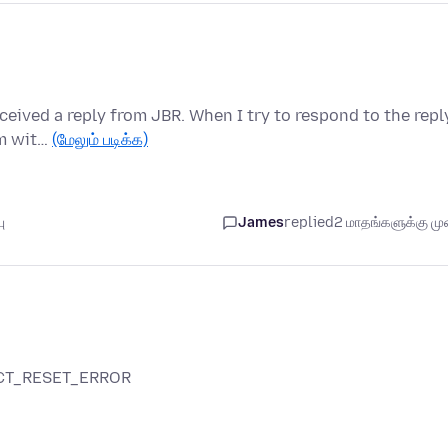
eived a reply from JBR. When I try to respond to the repl
em wit…
(மேலும் படிக்க)
ு
James
replied
2 மாதங்களுக்கு முன
NECT_RESET_ERROR