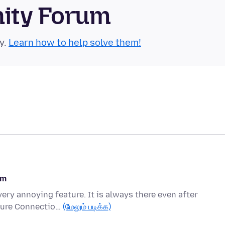
nity Forum
y.
Learn how to help solve them!
om
very annoying feature. It is always there even after
ecure Connectio…
(மேலும் படிக்க)