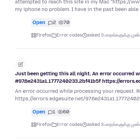
attempted to reach this site in my Mac "https://ww
my iphone no problem. I have in the past been able
Open
2
70
Firefox
Error codes
asked 3 மாதங்களுக்கு முன்ப
Just been getting this all night. An error occurred 
#97.6e2431a1.1777240233.2bf41b5f https://errors.
An error occurred while processing your request.
https://errors.edgesuite.net/97.6e2431a1.1777240
Open
1
60
Firefox
Error codes
asked 3 மாதங்களுக்கு முன்ப