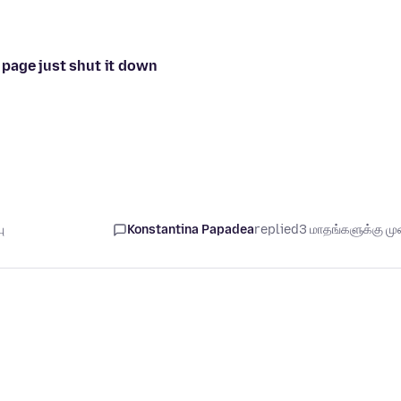
page just shut it down
ு
Konstantina Papadea
replied
3 மாதங்களுக்கு முன