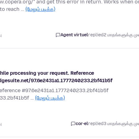
w.copera.org/" and get this error in return. Works when o
 to reach …
(மேலும் படிக்க)
ு
Agent virtuel
replied
2 மாதங்களுக்கு முன
while processing your request. Reference
edgesuite.net/97.6e2431a1.1777240233.2bf41b5f
 Reference #97.6e2431a1.1777240233.2bf41b5f
233.2bf41b5f …
(மேலும் படிக்க)
ு
cor-el
replied
3 மாதங்களுக்கு முன