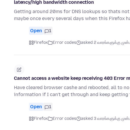
latency/high bandwidth connection
Getting around 20ms for DNS lookups so thats not
maybe once every several days when this Firefox h
Open
1
Firefox
Error codes
asked 2 வாரங்களுக்கு முன்ப
Cannot access a website keep receiving 403 Error 
Have cleared browser cashe and rebooted, all to no
information if I can't get through and keep gettin
Open
1
Firefox
Error codes
asked 3 வாரங்களுக்கு முன்ப