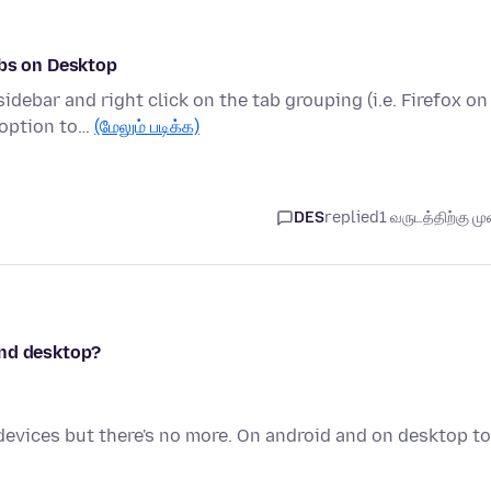
abs on Desktop
debar and right click on the tab grouping (i.e. Firefox on
 option to…
(மேலும் படிக்க)
DES
replied
1 வருடத்திற்கு முன
and desktop?
devices but there's no more. On android and on desktop to