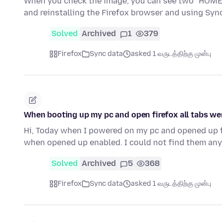
When you check the image, you can see two "HOME" e
and reinstalling the Firefox browser and using Sy
Solved
Archived
1
379
Firefox
Sync data
asked 1 வருடத்திற்கு முன்பு
When booting up my pc and open firefox all tabs wer
Hi, Today when I powered on my pc and opened up fir
when opened up enabled. I could not find them an
Solved
Archived
5
368
Firefox
Sync data
asked 1 வருடத்திற்கு முன்பு