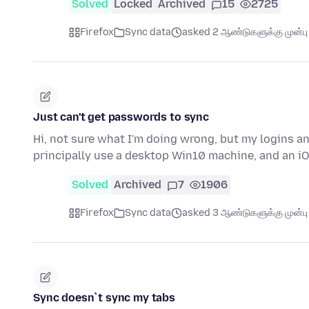
Solved
Locked
Archived
15
2725
Firefox
Sync data
asked 2 ஆண்டுகளுக்கு முன்பு
Just can't get passwords to sync
Hi, not sure what I'm doing wrong, but my logins a
principally use a desktop Win10 machine, and an iO
Solved
Archived
7
1906
Firefox
Sync data
asked 3 ஆண்டுகளுக்கு முன்பு
Sync doesn`t sync my tabs