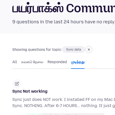
பயர்பாக்ஸ் Commu
9 questions in the last 24 hours have no reply
Showing questions for topic:
Sync data
All
கவனம் தேவை
Responded
முடிந்தது
Sync Not working
Sync just does NOT work. I installed FF on my Mac 
Sync. NOTHING. After 6-7 HOURS... nothing. It jus