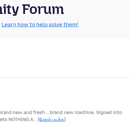
nity Forum
.
Learn how to help solve them!
brand new and fresh... brand new machine. Signed into
t gets NOTHING A…
(மேலும் படிக்க)