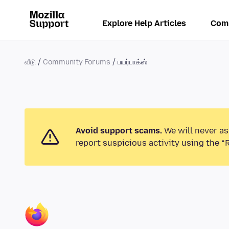
Explore Help Articles
Com
வீடு
Community Forums
பயர்பாக்ஸ்
Avoid support scams.
We will never as
report suspicious activity using the “