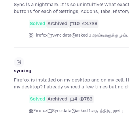
Sync is a nightmare. It is so unintuitive! What ex
buttons for each of Settings, Addons, Tabs, Histo
Solved
Archived
10
1728
Firefox
Sync data
asked 3 ஆண்டுகளுக்கு முன்பு
syncing
Firefox is installed on my desktop and on my cell. 
my desktop? I already synced a few times but no c
Solved
Archived
4
783
Firefox
Sync data
asked 1 வருடத்திற்கு முன்பு