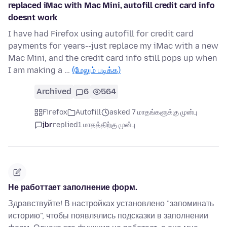
replaced iMac with Mac Mini, autofill credit card info
doesnt work
I have had Firefox using autofill for credit card
payments for years--just replace my iMac with a new
Mac Mini, and the credit card info still pops up when
I am making a …
(மேலும் படிக்க)
Archived
6
564
Firefox
Autofill
asked 7 மாதங்களுக்கு முன்பு
jbr
replied
1 மாதத்திற்கு முன்பு
Не работтает заполнение форм.
Здравствуйте! В настройках установлено "запоминать
историю", чтобы появлялись подсказки в заполнении