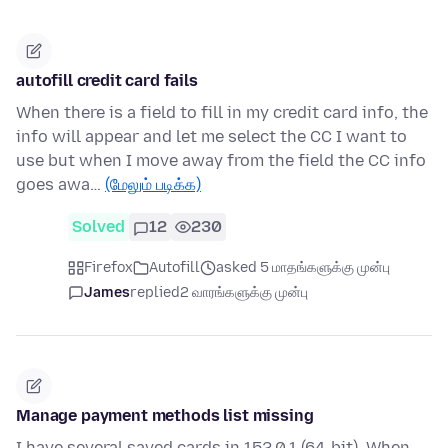
autofill credit card fails
When there is a field to fill in my credit card info, the
info will appear and let me select the CC I want to
use but when I move away from the field the CC info
goes awa…
(மேலும் படிக்க)
Solved
12
230
Firefox
Autofill
asked 5 மாதங்களுக்கு முன்பு
James
replied
2 வாரங்களுக்கு முன்பு
Manage payment methods list missing
I have several saved cards in 152.0.1 (64-bit). When