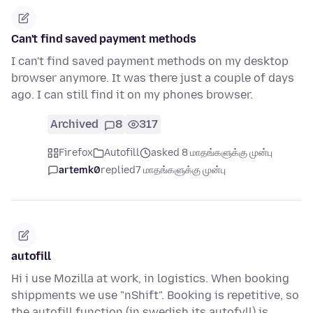
Can't find saved payment methods
I can't find saved payment methods on my desktop
browser anymore. It was there just a couple of days
ago. I can still find it on my phones browser.
Archived
8
317
Firefox
Autofill
asked 8 மாதங்களுக்கு முன்பு
artemk0
replied
7 மாதங்களுக்கு முன்பு
autofill
Hi i use Mozilla at work, in logistics. When booking
shippments we use "nShift". Booking is repetitive, so
the autofill function (in swedish its autofyll) is