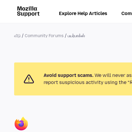
Explore Help Articles
Com
வீடு
Community Forums
பயர்பாக்ஸ்
Avoid support scams.
We will never as
report suspicious activity using the “