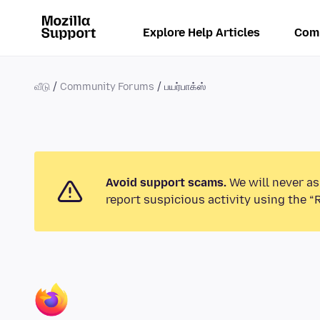
Explore Help Articles
Com
வீடு
Community Forums
பயர்பாக்ஸ்
Avoid support scams.
We will never as
report suspicious activity using the “