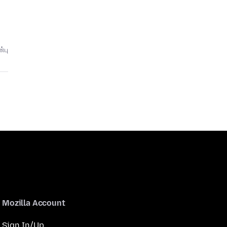
்பு
Mozilla Account
Sign In/Up