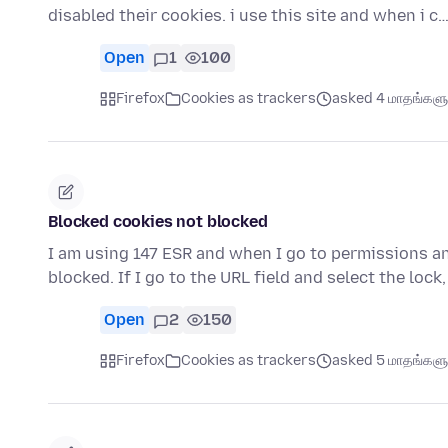
disabled their cookies. i use this site and when i c
Open
1
100
Firefox
Cookies as trackers
asked 4 மாதங்களுக்
Blocked cookies not blocked
I am using 147 ESR and when I go to permissions and
blocked. If I go to the URL field and select the lock,
Open
2
150
Firefox
Cookies as trackers
asked 5 மாதங்களுக்