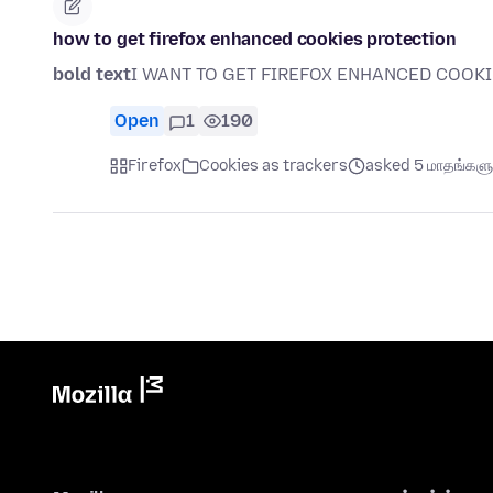
how to get firefox enhanced cookies protection
bold text
I WANT TO GET FIREFOX ENHANCED COOKI
Open
1
190
Firefox
Cookies as trackers
asked 5 மாதங்களுக்