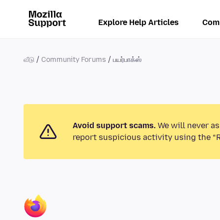
Explore Help Articles
Com
வீடு
Community Forums
பயர்பாக்ஸ்
Avoid support scams.
We will never as
report suspicious activity using the “