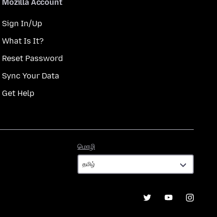
Mozilla Account
Sign In/Up
What Is It?
Reset Password
Sync Your Data
Get Help
மொழி
மொழி