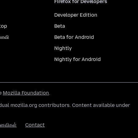
Firefox for Developers
Developer Edition
top
Beta
லாவி
Beta for Android
Nightly
Nightly for Android
he
Mozilla Foundation
.
ual mozilla.org contributors. Content available under
னைவிகள்
Contact