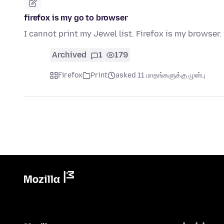
firefox is my go to browser
I cannot print my Jewel list. Firefox is my browser.
Archived
1
179
Firefox
Print
asked 11 மாதங்களுக்கு முன்பு