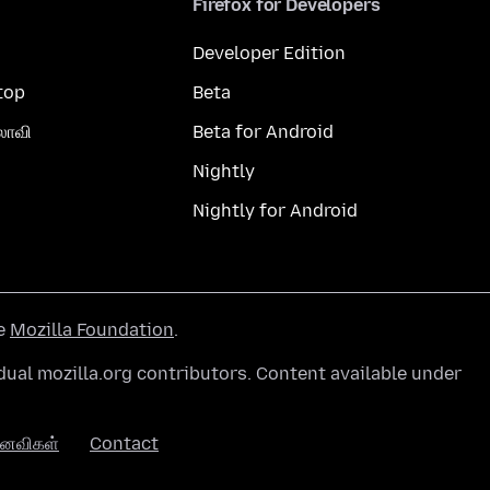
Firefox for Developers
Developer Edition
top
Beta
லாவி
Beta for Android
Nightly
Nightly for Android
he
Mozilla Foundation
.
ual mozilla.org contributors. Content available under
னைவிகள்
Contact