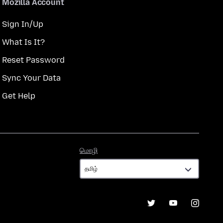
Mozilla Account
Sign In/Up
What Is It?
Reset Password
Sync Your Data
Get Help
மொழி
மொழி