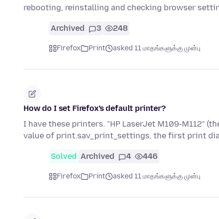
rebooting, reinstalling and checking browser setti
Archived
3
248
Firefox
Print
asked 11 மாதங்களுக்கு முன்பு
How do I set Firefox's default printer?
I have these printers. "HP LaserJet M109-M112" (t
value of print.sav_print_settings, the first print di
Solved
Archived
4
446
Firefox
Print
asked 11 மாதங்களுக்கு முன்பு