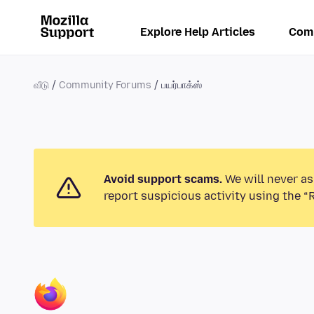
Explore Help Articles
Com
வீடு
Community Forums
பயர்பாக்ஸ்
Avoid support scams.
We will never as
report suspicious activity using the “