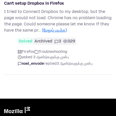
Can't setup Dropbox in Firefox
I tried to Connect Dropbox to my desktop, but the
page would not load. Chrome has no problem loading
the page. Could someone please let me know if they
have the same pr…
(மேலும் படிக்க)
Solved
Archived
3
329
Firefox
Troubleshooting
asked 3 ஆண்டுகளுக்கு முன்பு
noel_envode
replied
3 ஆண்டுகளுக்கு முன்பு