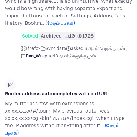
Sync is a nightmare. It is so unintuitive! What exactly
would be wrong with having separate Export and
Import buttons for each of Settings, Addons, Tabs,
History, Bookm…
(மேலும் படிக்க)
Solved
Archived
10
1728
Firefox
Sync data
asked 3 ஆண்டுகளுக்கு முன்பு
Dan_W
replied
3 ஆண்டுகளுக்கு முன்பு
Router address autocompletes with old URL
My router address with extensions is
xx.xx.xx.xx/#/login. My previous router was
xx.xx.xx.xx/cgi-bin/MANGA/index.cgi. When I type
the IP address without anything after it…
(மேலும்
படிக்க)