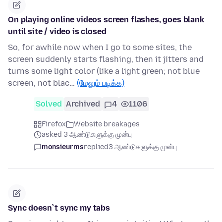
On playing online videos screen flashes, goes blank
until site / video is closed
So, for awhile now when I go to some sites, the
screen suddenly starts flashing, then it jitters and
turns some light color (like a light green; not blue
screen, not blac…
(மேலும் படிக்க)
Solved
Archived
4
1106
Firefox
Website breakages
asked 3 ஆண்டுகளுக்கு முன்பு
monsieurms
replied
3 ஆண்டுகளுக்கு முன்பு
Sync doesn`t sync my tabs