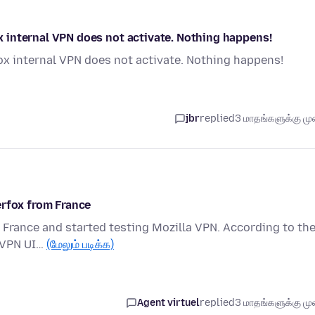
fox internal VPN does not activate. Nothing happens!
efox internal VPN does not activate. Nothing happens!
jbr
replied
3 மாதங்களுக்கு முன
erfox from France
 in France and started testing Mozilla VPN. According to th
e VPN UI…
(மேலும் படிக்க)
Agent virtuel
replied
3 மாதங்களுக்கு முன