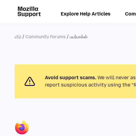
Explore Help Articles
Com
வீடு
Community Forums
பயர்பாக்ஸ்
Avoid support scams.
We will never as
report suspicious activity using the “