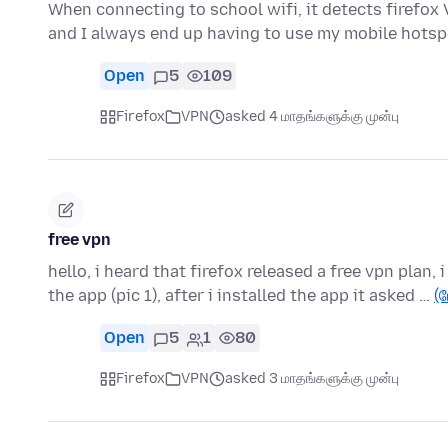
When connecting to school wifi, it detects firefox
and I always end up having to use my mobile hotsp
Open
5
109
Firefox
VPN
asked 4 மாதங்களுக்கு முன்பு
free vpn
hello, i heard that firefox released a free vpn plan, 
the app (pic 1), after i installed the app it asked …
(ம
Open
5
1
80
Firefox
VPN
asked 3 மாதங்களுக்கு முன்பு