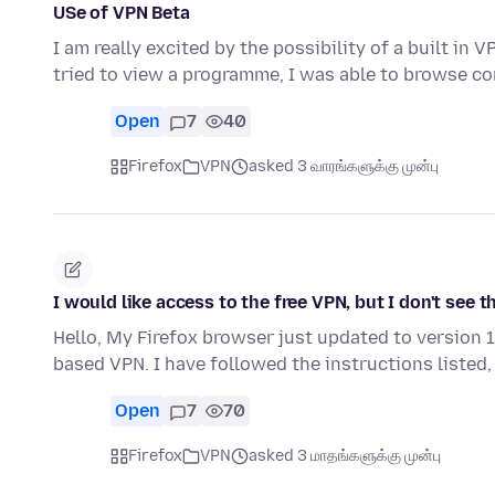
USe of VPN Beta
I am really excited by the possibility of a built in
tried to view a programme, I was able to browse c
Open
7
40
Firefox
VPN
asked 3 வாரங்களுக்கு முன்பு
I would like access to the free VPN, but I don't see t
Hello, My Firefox browser just updated to version 1
based VPN. I have followed the instructions listed,
Open
7
70
Firefox
VPN
asked 3 மாதங்களுக்கு முன்பு