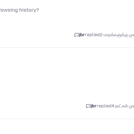
browsing history?
jbr
replied
2 மாதங்களுக்கு முன
jbr
replied
4 நாட்கள் முன