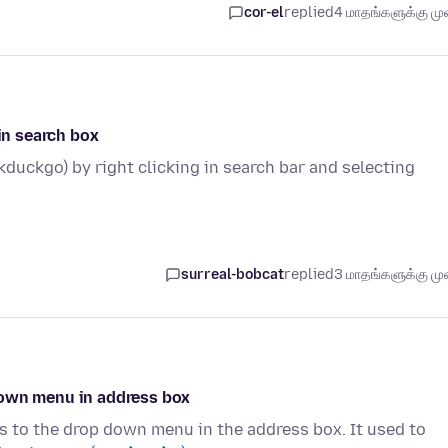
cor-el
replied
4 மாதங்களுக்கு முன
 in search box
kduckgo) by right clicking in search bar and selecting
surreal-bobcat
replied
3 மாதங்களுக்கு முன
down menu in address box
s to the drop down menu in the address box. It used to