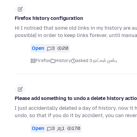
Firefox history configuration
Hi I noticed that some old links in my history are a
possible) in order to keep links forever, until manu
Open
3
20
Firefox
History
asked 3 நாட்கள் முன்பு
Please add something to undo a delete history acti
I just accidentally deleted a day of history, now it
undo, so that if you do it by accident, you can rever
Open
3
1
170