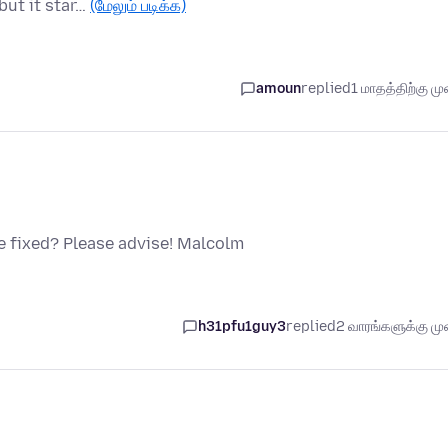
but it star…
(மேலும் படிக்க)
amoun
replied
1 மாதத்திற்கு முன
 fixed? Please advise! Malcolm
h31pfu1guy3
replied
2 வாரங்களுக்கு முன