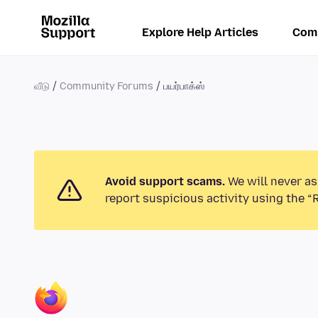
Explore Help Articles
Com
வீடு
Community Forums
பயர்பாக்ஸ்
Avoid support scams.
We will never as
report suspicious activity using the “