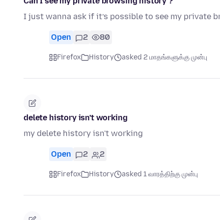
Can I see my private browsing history ?
I just wanna ask if it’s possible to see my private 
Open
2
80
Firefox
History
asked 2 மாதங்களுக்கு முன்பு
delete history isn't working
my delete history isn't working
Open
2
2
Firefox
History
asked 1 வாரத்திற்கு முன்பு