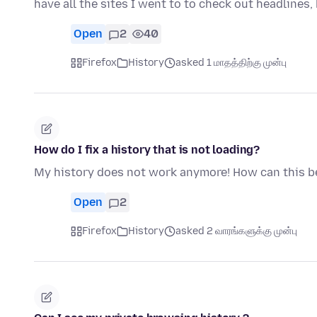
have all the sites I went to to check out headlines, 
Open
2
40
Firefox
History
asked 1 மாதத்திற்கு முன்பு
How do I fix a history that is not loading?
My history does not work anymore! How can this be
Open
2
Firefox
History
asked 2 வாரங்களுக்கு முன்பு