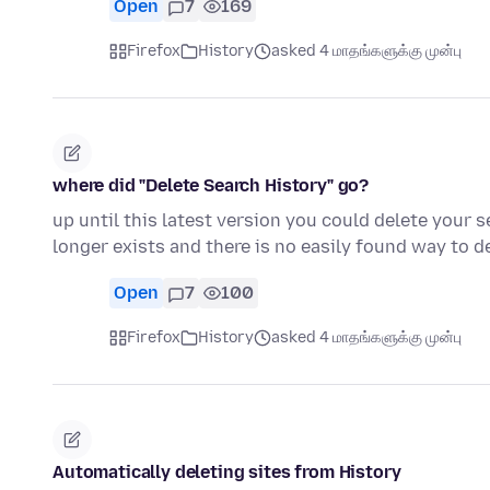
Open
7
169
Firefox
History
asked 4 மாதங்களுக்கு முன்பு
where did "Delete Search History" go?
up until this latest version you could delete your s
longer exists and there is no easily found way to d
Open
7
100
Firefox
History
asked 4 மாதங்களுக்கு முன்பு
Automatically deleting sites from History