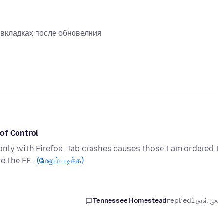
х вкладках после обновелния
of Control
only with Firefox. Tab crashes causes those I am ordered 
re the FF…
(மேலும் படிக்க)
Tennessee Homestead
replied
1 நாள் முன