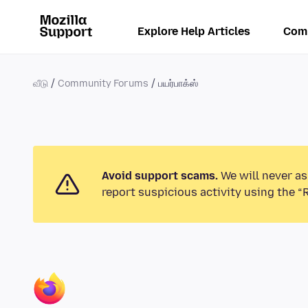
Explore Help Articles
Com
வீடு
Community Forums
பயர்பாக்ஸ்
Avoid support scams.
We will never as
report suspicious activity using the “