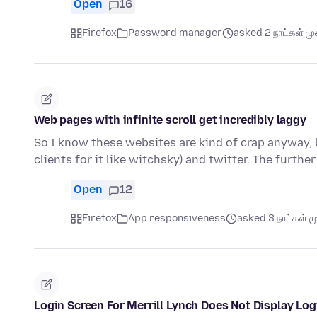
Open
16
Firefox
Password manager
asked 2 நாட்கள் முன
Web pages with infinite scroll get incredibly laggy
So I know these websites are kind of crap anyway, b
clients for it like witchsky) and twitter. The furthe
Open
12
Firefox
App responsiveness
asked 3 நாட்கள் மு
Login Screen For Merrill Lynch Does Not Display Lo