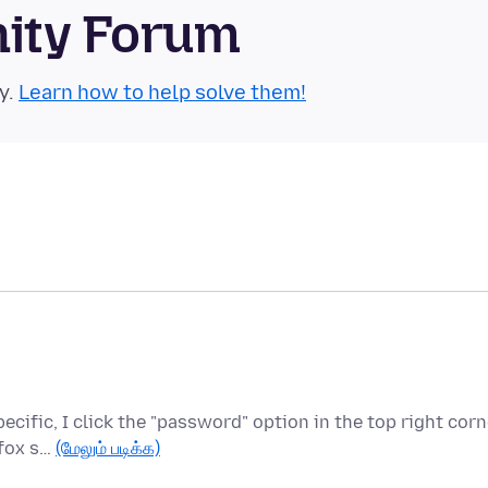
nity Forum
y.
Learn how to help solve them!
cific, I click the "password" option in the top right corn
efox s…
(மேலும் படிக்க)