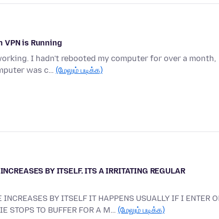
n VPN is Running
working. I hadn't rebooted my computer for over a month,
omputer was c…
(மேலும் படிக்க)
INCREASES BY ITSELF. ITS A IRRITATING REGULAR
 INCREASES BY ITSELF IT HAPPENS USUALLY IF I ENTER O
VIE STOPS TO BUFFER FOR A M…
(மேலும் படிக்க)