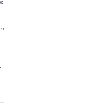
ab
்பு
头