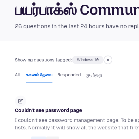
பயர்பாக்ஸ் Commu
26 questions in the last 24 hours have no repl
Showing questions tagged:
Windows 10
All
கவனம் தேவை
Responded
முடிந்தது
Couldn't see password page
I couldn't see password management page. To be spe
lists. Normally it will show all the website that fir