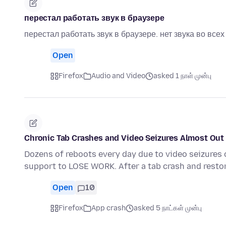
перестал работать звук в браузере
перестал работать звук в браузере. нет звука во все
Open
Firefox
Audio and Video
asked 1 நாள் முன்பு
Chronic Tab Crashes and Video Seizures Almost Out 
Dozens of reboots every day due to video seizures 
support to LOSE WORK. After a tab crash and resto
Open
10
Firefox
App crash
asked 5 நாட்கள் முன்பு