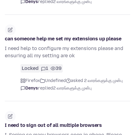
Denys
replied
2 வாரங்களுக்கு முன்பு
can someone help me set my extensions up please
I need help to configure my extensions please and
ensuring all my setting are ok
Locked
1
39
Firefox
Undefined
asked 2 வாரங்களுக்கு முன்பு
Denys
replied
2 வாரங்களுக்கு முன்பு
I need to sign out of all multiple browsers
I. Seeing so many browsers open in phone. Please