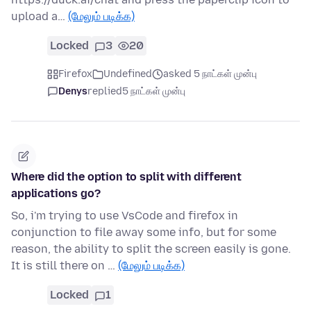
upload a…
(மேலும் படிக்க)
Locked
3
20
Firefox
Undefined
asked 5 நாட்கள் முன்பு
Denys
replied
5 நாட்கள் முன்பு
Where did the option to split with different
applications go?
So, i'm trying to use VsCode and firefox in
conjunction to file away some info, but for some
reason, the ability to split the screen easily is gone.
It is still there on …
(மேலும் படிக்க)
Locked
1