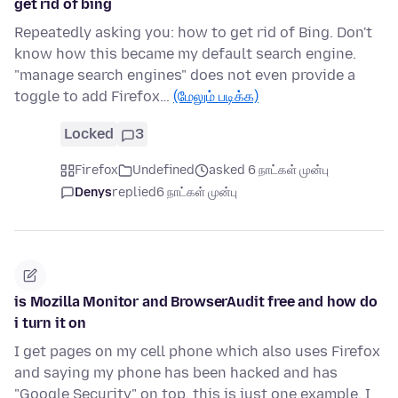
get rid of bing
Repeatedly asking you: how to get rid of Bing. Don't
know how this became my default search engine.
"manage search engines" does not even provide a
toggle to add Firefox…
(மேலும் படிக்க)
Locked
3
Firefox
Undefined
asked 6 நாட்கள் முன்பு
Denys
replied
6 நாட்கள் முன்பு
is Mozilla Monitor and BrowserAudit free and how do
i turn it on
I get pages on my cell phone which also uses Firefox
and saying my phone has been hacked and has
"Google Security" on top. this is just one example. I