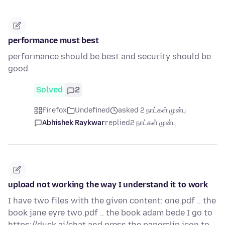
performance must best
performance should be best and security should be
good
Solved
2
Firefox
Undefined
asked 2 நாட்கள் முன்பு
Abhishek Raykwar
replied
2 நாட்கள் முன்பு
upload not working the way I understand it to work
I have two files with the given content: one.pdf .. the
book jane eyre two.pdf .. the book adam bede I go to
https://duck.ai/chat and press the paperclip icon to