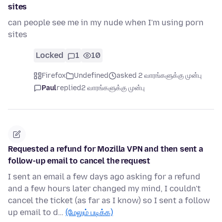
sites
can people see me in my nude when I'm using porn
sites
Locked
1
10
Firefox
Undefined
asked 2 வாரங்களுக்கு முன்பு
Paul
replied
2 வாரங்களுக்கு முன்பு
Requested a refund for Mozilla VPN and then sent a
follow-up email to cancel the request
I sent an email a few days ago asking for a refund
and a few hours later changed my mind, I couldn't
cancel the ticket (as far as I know) so I sent a follow
up email to d…
(மேலும் படிக்க)