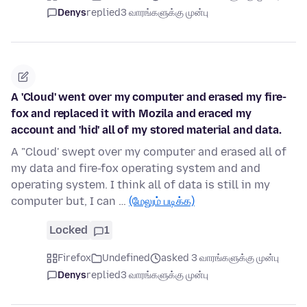
Denys
replied
3 வாரங்களுக்கு முன்பு
A 'Cloud' went over my computer and erased my fire-
fox and replaced it with Mozila and eraced my
account and 'hid' all of my stored material and data.
A "Cloud' swept over my computer and erased all of
my data and fire-fox operating system and and
operating system. I think all of data is still in my
computer but, I can …
(மேலும் படிக்க)
Locked
1
Firefox
Undefined
asked 3 வாரங்களுக்கு முன்பு
Denys
replied
3 வாரங்களுக்கு முன்பு