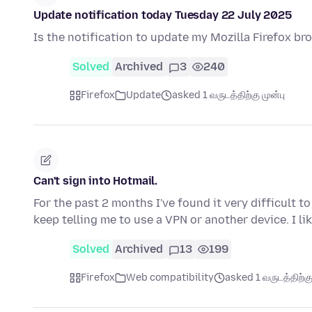
Update notification today Tuesday 22 July 2025
Is the notification to update my Mozilla Firefox b
Solved
Archived
3
240
Firefox
Update
asked 1 வருடத்திற்கு முன்பு
Can't sign into Hotmail.
For the past 2 months I've found it very difficult 
keep telling me to use a VPN or another device. I l
Solved
Archived
13
199
Firefox
Web compatibility
asked 1 வருடத்திற்கு