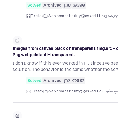
Solved
Archived
8
390
Firefox
Web compatibility
asked 11 மாதங்களுக்
Images from canvas black or transparent: img.src = c
Png,webp,default=transparent.
I don't know if this ever worked in FF, since I've be
solution. The behavior is the same whether the se
Solved
Archived
7
687
Firefox
Web compatibility
asked 12 மாதங்களுக்