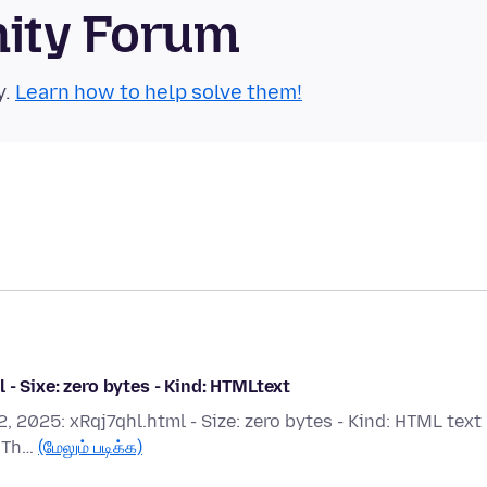
nity Forum
y.
Learn how to help solve them!
- Sixe: zero bytes - Kind: HTMLtext
, 2025: xRqj7qhl.html - Size: zero bytes - Kind: HTML text 
? Th…
(மேலும் படிக்க)