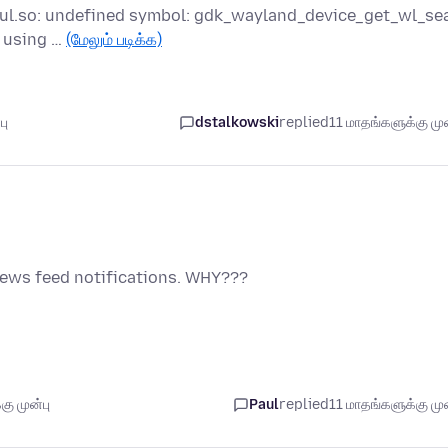
libxul.so: undefined symbol: gdk_wayland_device_get_wl_se
m using …
(மேலும் படிக்க)
பு
dstalkowski
replied
11 மாதங்களுக்கு முன
news feed notifications. WHY???
ு முன்பு
Paul
replied
11 மாதங்களுக்கு முன