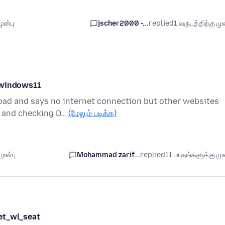
ுன்பு
jscher2000 -...
replied
1 வருடத்திற்கு முன
 windows11
oad and says no internet connection but other websites
r and checking D…
(மேலும் படிக்க)
ுன்பு
Mohammad zarif...
replied
11 மாதங்களுக்கு முன
et_wl_seat