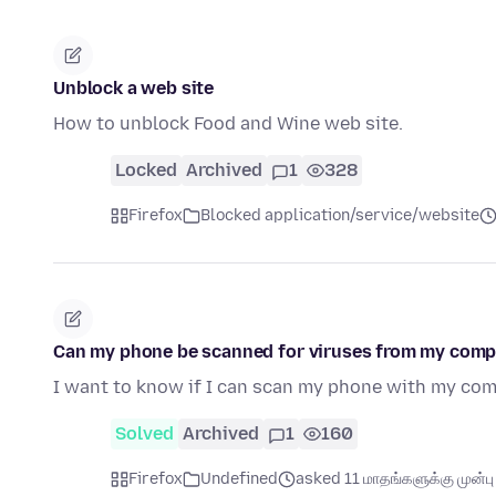
Unblock a web site
How to unblock Food and Wine web site.
Locked
Archived
1
328
Firefox
Blocked application/service/website
Can my phone be scanned for viruses from my comp
I want to know if I can scan my phone with my comp
Solved
Archived
1
160
Firefox
Undefined
asked 11 மாதங்களுக்கு முன்பு