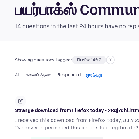
பயர்பாக்ஸ் Commu
14 questions in the last 24 hours have no repl
Showing questions tagged:
Firefox 140.0
All
கவனம் தேவை
Responded
முடிந்தது
Strange download from Firefox today - xRqj7qhl.html 
I received this download from Firefox today, July 22
I've never experienced this before. Is it legitimate