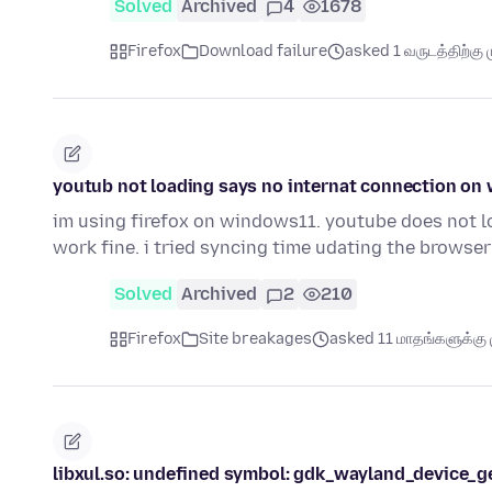
Solved
Archived
4
1678
Firefox
Download failure
asked 1 வருடத்திற்கு ம
youtub not loading says no internat connection on
im using firefox on windows11. youtube does not l
work fine. i tried syncing time udating the browse
Solved
Archived
2
210
Firefox
Site breakages
asked 11 மாதங்களுக்கு ம
libxul.so: undefined symbol: gdk_wayland_device_g