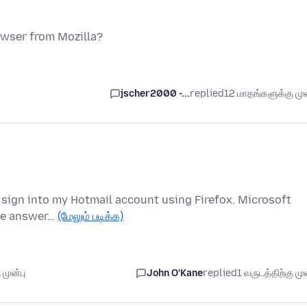
rowser from Mozilla?
jscher2000 -...
replied
12 மாதங்களுக்கு முன
to sign into my Hotmail account using Firefox. Microsoft
ike answer…
(மேலும் படிக்க)
 முன்பு
John O'Kane
replied
1 வருடத்திற்கு முன