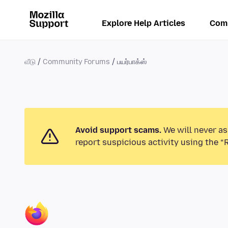
Explore Help Articles
Com
வீடு
Community Forums
பயர்பாக்ஸ்
Avoid support scams.
We will never as
report suspicious activity using the “