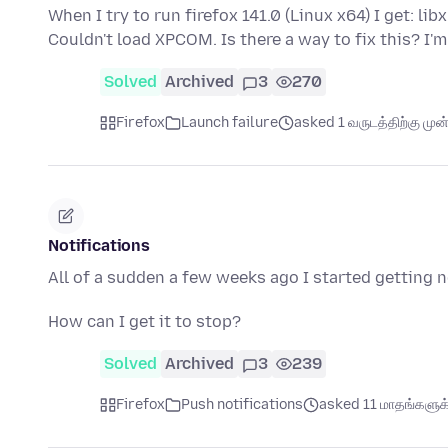
When I try to run firefox 141.0 (Linux x64) I get: 
Couldn't load XPCOM. Is there a way to fix this? I'
Solved
Archived
3
270
Firefox
Launch failure
asked 1 வருடத்திற்கு முன்
Notifications
All of a sudden a few weeks ago I started getting 
How can I get it to stop?
Solved
Archived
3
239
Firefox
Push notifications
asked 11 மாதங்களுக்க