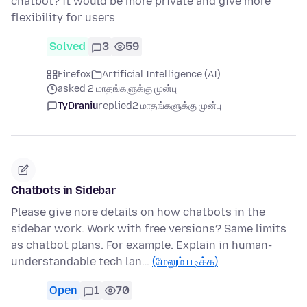
chatbot? it would be more private and give more
flexibility for users
Solved
3
59
Firefox
Artificial Intelligence (AI)
asked 2 மாதங்களுக்கு முன்பு
TyDraniu
replied
2 மாதங்களுக்கு முன்பு
Chatbots in Sidebar
Please give nore details on how chatbots in the
sidebar work. Work with free versions? Same limits
as chatbot plans. For example. Explain in human-
understandable tech lan…
(மேலும் படிக்க)
Open
1
70