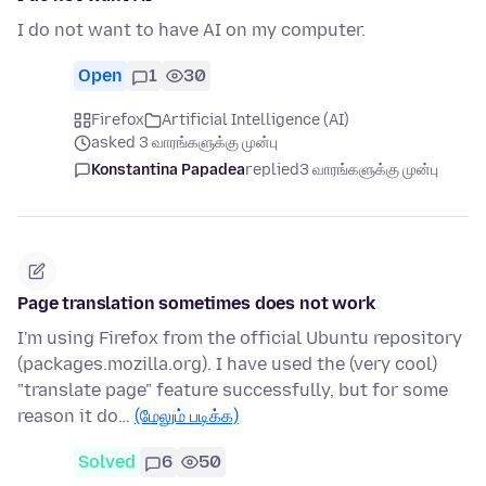
I do not want to have AI on my computer.
Open
1
30
Firefox
Artificial Intelligence (AI)
asked 3 வாரங்களுக்கு முன்பு
Konstantina Papadea
replied
3 வாரங்களுக்கு முன்பு
Page translation sometimes does not work
I'm using Firefox from the official Ubuntu repository
(packages.mozilla.org). I have used the (very cool)
"translate page" feature successfully, but for some
reason it do…
(மேலும் படிக்க)
Solved
6
50