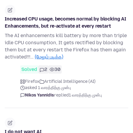
Increased CPU usage, becomes normal by blocking AI
Enhancements, but re-activate at every restart
The AI enhancements kill battery by more than triple
idle CPU consumption, It gets rectified by blocking
them but at every restart the Firefox has them again
activated!!!…
(மேலும் படிக்க)
Solved
2
30
Firefox
Artificial Intelligence (AI)
asked 1 வாரத்திற்கு முன்பு
Nikos Yannidis
replied
1 வாரத்திற்கு முன்பு
I do not want AI