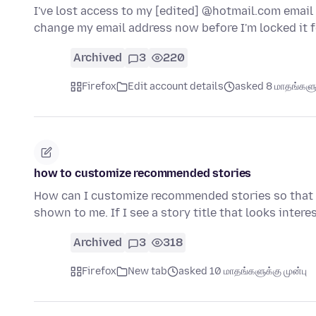
I've lost access to my [edited] @hotmail.com email 
change my email address now before I'm locked it 
Archived
3
220
Firefox
Edit account details
asked 8 மாதங்களுக
how to customize recommended stories
How can I customize recommended stories so that on
shown to me. If I see a story title that looks intere
Archived
3
318
Firefox
New tab
asked 10 மாதங்களுக்கு முன்பு