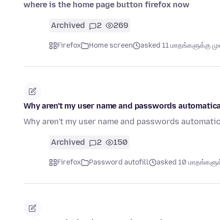
where is the home page button firefox now
Archived
2
269
Firefox
Home screen
asked 11 மாதங்களுக்கு முன
Why aren't my user name and passwords automaticall
Why aren't my user name and passwords automatica
Archived
2
150
Firefox
Password autofill
asked 10 மாதங்களுக்