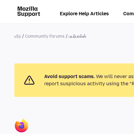
Explore Help Articles
Com
வீடு
Community Forums
பயர்பாக்ஸ்
Avoid support scams.
We will never as
report suspicious activity using the “