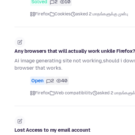
Solved
2
10
Firefox
Cookies
asked 2 மாதங்களுக்கு முன்பு
Any browsers that will actually work unkile Firefox
Ai image generating site not working,should i dow
browser that works.
Open
2
40
Firefox
Web compatibility
asked 2 மாதங்களுக்க
Lost Access to my email account