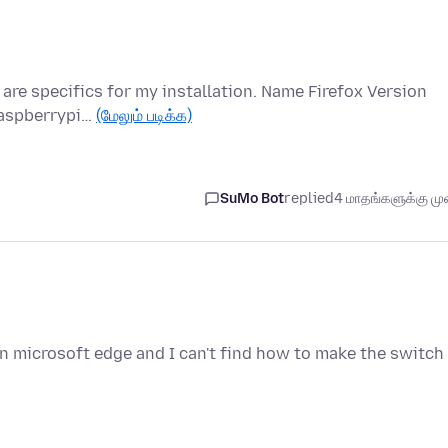
are specifics for my installation. Name Firefox Version
raspberrypi…
(மேலும் படிக்க)
SuMo Bot
replied
4 மாதங்களுக்கு முன
in microsoft edge and I can't find how to make the switch