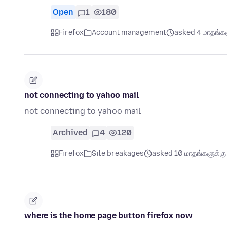
Open
1
180
Firefox
Account management
asked 4 மாதங்களு
not connecting to yahoo mail
not connecting to yahoo mail
Archived
4
120
Firefox
Site breakages
asked 10 மாதங்களுக்கு 
where is the home page button firefox now