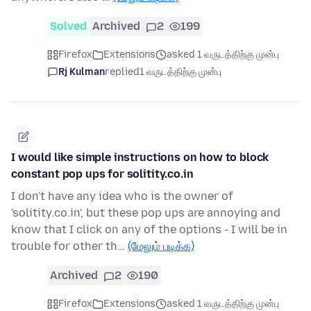
Solved
Archived
2
199
Firefox
Extensions
asked 1 வருடத்திற்கு முன்பு
Rj Kulman
replied
1 வருடத்திற்கு முன்பு
I would like simple instructions on how to block
constant pop ups for solitity.co.in
I don't have any idea who is the owner of
'solitity.co.in', but these pop ups are annoying and
know that I click on any of the options - I will be in
trouble for other th…
(மேலும் படிக்க)
Archived
2
190
Firefox
Extensions
asked 1 வருடத்திற்கு முன்பு