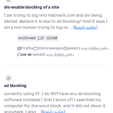
dis-enable blocking of a site
I am trying to log into Hallmark.com and am being
denied. Believe it is due to ad blocking? And it says I
am a non-human trying to log on …
(மேலும் படிக்க)
Archived
2
150
Firefox
Site breakages
asked 1 வருடத்திற்கு முன்பு
cor-el
replied
1 வருடத்திற்கு முன்பு
ad blocking
currently using FF; I do NOT have any ad blocking
software installed ( that I know of) I searched my
computer for the word block, and it did not show it
anywhere. I also …
(மேலும் படிக்க)