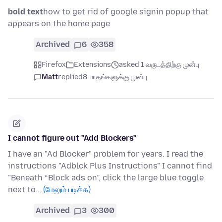
bold text
how to get rid of google signin popup that
appears on the home page
Archived
6
358
Firefox
Extensions
asked 1 வருடத்திற்கு முன்பு
Matt
replied
8 மாதங்களுக்கு முன்பு
I cannot figure out "Add Blockers"
I have an "Ad Blocker" problem for years. I read the
instructions "Adblck Plus Instructions" I cannot find
"Beneath “Block ads on”, click the large blue toggle
next to…
(மேலும் படிக்க)
Archived
3
300