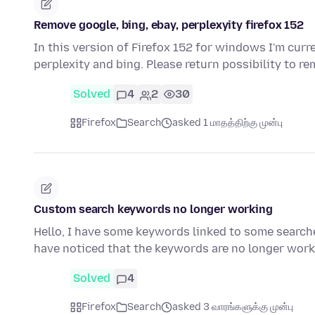
Remove google, bing, ebay, perplexyity firefox 152
In this version of Firefox 152 for windows I'm curr
perplexity and bing. Please return possibility to 
Solved
4
2
30
Firefox
Search
asked 1 மாதத்திற்கு முன்பு
Custom search keywords no longer working
Hello, I have some keywords linked to some search
have noticed that the keywords are no longer wor
Solved
4
Firefox
Search
asked 3 வாரங்களுக்கு முன்பு