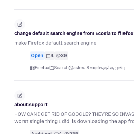
change default search engine from Ecosia to firefox
make Firefox default search engine
Open
4
30
Firefox
Search
asked 3 வாரங்களுக்கு முன்பு
about:support
HOW CAN I GET RID OF GOOGLE? THEY'RE SO INVASIVE.
worst single thing I did, is downloading the app 
Archived
4
238