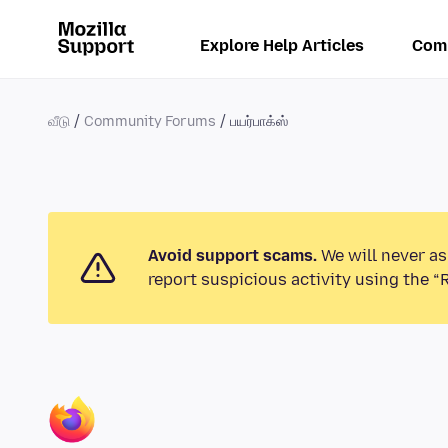
Explore Help Articles
Com
வீடு
Community Forums
பயர்பாக்ஸ்
Avoid support scams.
We will never as
report suspicious activity using the “