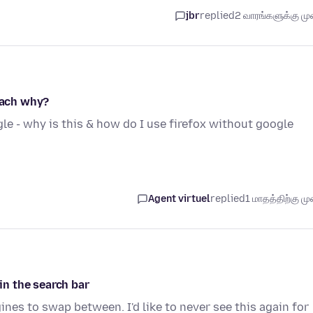
jbr
replied
2 வாரங்களுக்கு முன
seach why?
gle - why is this & how do I use firefox without google
Agent virtuel
replied
1 மாதத்திற்கு முன
n the search bar
ines to swap between. I'd like to never see this again for