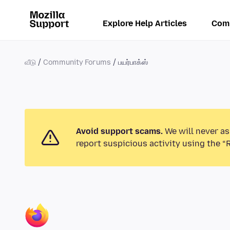
Explore Help Articles
Com
வீடு
Community Forums
பயர்பாக்ஸ்
Avoid support scams.
We will never as
report suspicious activity using the “