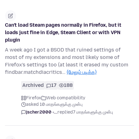
Can't load Steam pages normally in Firefox, but it
loads just fine in Edge, Steam Client or with VPN
plugin
A week ago I got a BSOD that ruined settings of
most of my extensions and most likely some of
Firefox's settings too (at least it erased my custom
findbar.matchdiacritics…
(மேலும் படிக்க)
Archived
17
188
Firefox
Web compatibility
asked 10 மாதங்களுக்கு முன்பு
jscher2000 -...
replied
7 மாதங்களுக்கு முன்பு