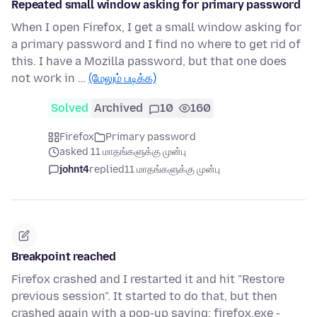
Repeated small window asking for primary password
When I open Firefox, I get a small window asking for
a primary password and I find no where to get rid of
this. I have a Mozilla password, but that one does
not work in …
(மேலும் படிக்க)
Solved
Archived
10
160
Firefox
Primary password
asked 11 மாதங்களுக்கு முன்பு
johnt4
replied
11 மாதங்களுக்கு முன்பு
Breakpoint reached
Firefox crashed and I restarted it and hit "Restore
previous session". It started to do that, but then
crashed again with a pop-up saying: firefox.exe -