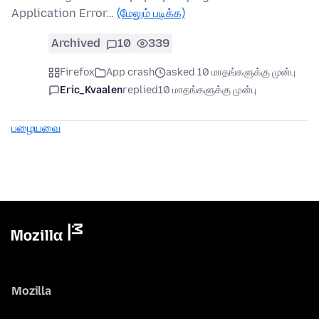
Application Error…
(மேலும் படிக்க)
Archived
10
339
Firefox
App crash
asked 10 மாதங்களுக்கு முன்பு
Eric_Kvaalen
replied
10 மாதங்களுக்கு முன்பு
பழையவை
Mozilla