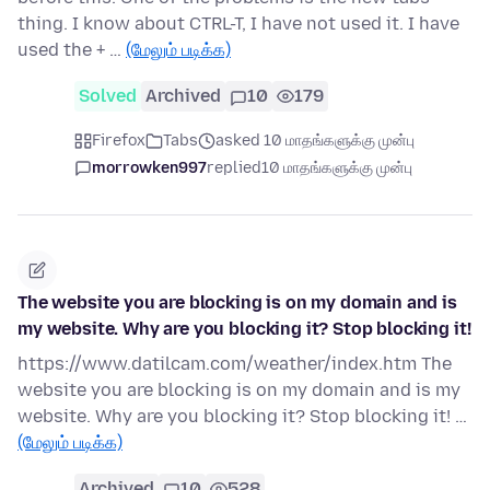
thing. I know about CTRL-T, I have not used it. I have
used the + …
(மேலும் படிக்க)
Solved
Archived
10
179
Firefox
Tabs
asked 10 மாதங்களுக்கு முன்பு
morrowken997
replied
10 மாதங்களுக்கு முன்பு
The website you are blocking is on my domain and is
my website. Why are you blocking it? Stop blocking it!
https://www.datilcam.com/weather/index.htm The
website you are blocking is on my domain and is my
website. Why are you blocking it? Stop blocking it! …
(மேலும் படிக்க)
Archived
10
528