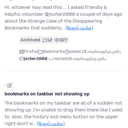
Hi, whoever may read this ... I asked friendly &
helpful volunteer @jscher2000 a couple of days ago
about the Strange Case of the Disappearing
Bookmarks that suddenly…
(மேலும் படிக்க)
Archived
12
327
Firefox
Bookmarks
asked 10 மாதங்களுக்கு முன்பு
jscher2000 -...
replied
10 மாதங்களுக்கு முன்பு
bookmarks on taskbar not showing up
The bookmarks on my taskbar are all of a sudden not
showing up. I'm unable to drag them there like I used
to. Also, the history and menu button on the upper
right don't w…
(மேலும் படிக்க)