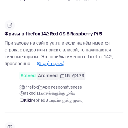
Фризы в firefox 142 Red OS 8 Raspberry Pi 5
При заходе на сайте ya.ru и если на нём имеется
строка с видео или поиск с алисой, то начинаются
сильные фризы. Это ошибка именно в firefox 142,
проверенно. …
(மேலும் படிக்க)
Solved
Archived
15
179
Firefox
App responsiveness
asked 11 மாதங்களுக்கு முன்பு
Kiki
replied
8 மாதங்களுக்கு முன்பு