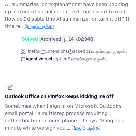
AI "summaries" or "explanations" have been popping
up in front of actual useful text that I want to read.
How do I disable this AI summarizer or turn it off? If
this re…
(மேலும் படிக்க)
Solved
Archived
14
2348
Firefox
Extensions
asked 11 மாதங்களுக்கு முன்பு
Agent virtuel
replied
8 மாதங்களுக்கு முன்பு
Outlook Office on Firefox keeps kicking me off
Sometimes when I sign in on Microsoft Outlook's
email portal - a multistep process requiring
authentication on one's phone - it says: "Hang on a
minute while we sign you …
(மேலும் படிக்க)