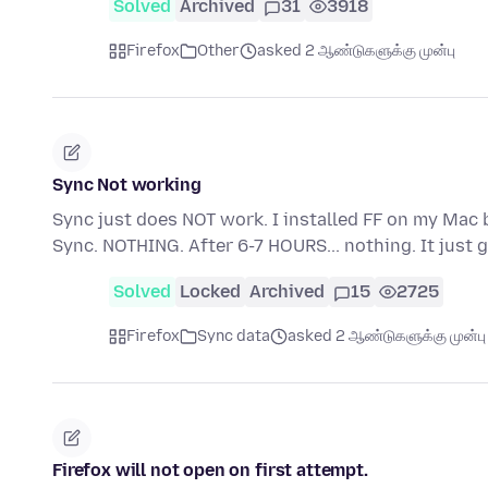
Solved
Archived
31
3918
Firefox
Other
asked 2 ஆண்டுகளுக்கு முன்பு
Sync Not working
Sync just does NOT work. I installed FF on my Mac 
Sync. NOTHING. After 6-7 HOURS... nothing. It jus
Solved
Locked
Archived
15
2725
Firefox
Sync data
asked 2 ஆண்டுகளுக்கு முன்பு
Firefox will not open on first attempt.