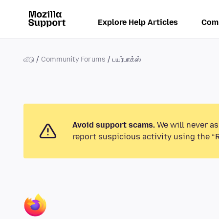
Explore Help Articles
Com
வீடு
Community Forums
பயர்பாக்ஸ்
Avoid support scams.
We will never as
report suspicious activity using the “