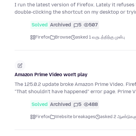
I run the latest version of Firefox. Lately it refuses
double-clicking the shortcut on my desktop or try
Solved
Archived
5
507
Firefox
Browse
asked 1 வருடத்திற்கு முன்பு
Amazon Prime Video won't play
The 125.0.2 update broke Amazon Prime Video. Firef
"That shouldn't have happened" error page. Prime 
Solved
Archived
5
488
Firefox
Website breakages
asked 2 ஆண்டுகளுக