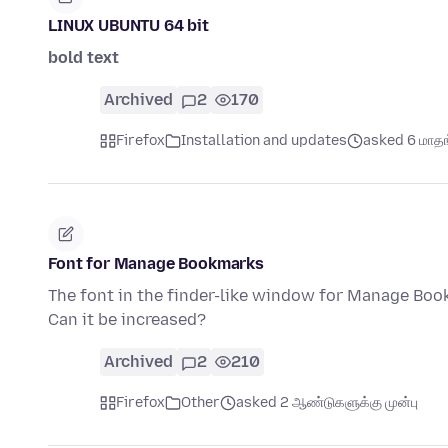
LINUX UBUNTU 64 bit
bold text
Archived
2
170
Firefox
Installation and updates
asked 6 மாதங்
Font for Manage Bookmarks
The font in the finder-like window for Manage Bookma
Can it be increased?
Archived
2
210
Firefox
Other
asked 2 ஆண்டுகளுக்கு முன்பு