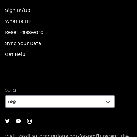
Sign In/Up
What Is It?
Reset Password
Sync Your Data
Get Help
மொழி
மொழி
Visit
Mozilla Corporation's
not-for-profit parent, the