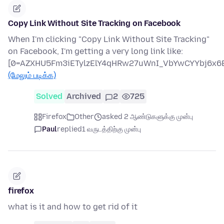
Copy Link Without Site Tracking on Facebook
When I'm clicking "Copy Link Without Site Tracking"
on Facebook, I'm getting a very long link like:
[0=AZXHU5Fm3iETylzElY4qHRw27uWnI_VbYwCYYbj6x6B
(மேலும் படிக்க)
Solved
Archived
2
725
Firefox
Other
asked 2 ஆண்டுகளுக்கு முன்பு
Paul
replied
1 வருடத்திற்கு முன்பு
firefox
what is it and how to get rid of it