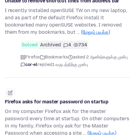
Unable to remove shortcut links from address bar
I recently installed openSUSE TW on my new laptop,
and as part of the default Firefox install it
bookmarked many openSUSE websites. I removed
them from my bookmarks, but …
(மேலும் படிக்க)
Solved
Archived
4
734
Firefox
Bookmarks
asked 2 ஆண்டுகளுக்கு முன்பு
cor-el
replied
1 வருடத்திற்கு முன்பு
Firefox asks for master password on startup
On my computer Firefox ask for the master
password every time at startup. On other computers
in my family, Firefox only ask for the Master
Password when accessing a site …
(மேலும் படிக்க)