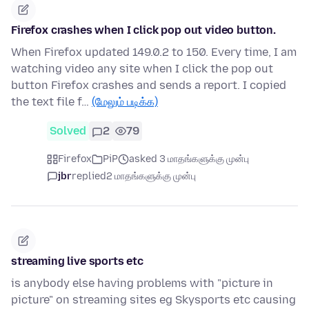
Firefox crashes when I click pop out video button.
When Firefox updated 149.0.2 to 150. Every time, I am
watching video any site when I click the pop out
button Firefox crashes and sends a report. I copied
the text file f…
(மேலும் படிக்க)
Solved
2
79
Firefox
PiP
asked 3 மாதங்களுக்கு முன்பு
jbr
replied
2 மாதங்களுக்கு முன்பு
streaming live sports etc
is anybody else having problems with "picture in
picture" on streaming sites eg Skysports etc causing