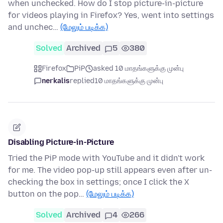
when unchecked. How do I stop picture-in-picture
for videos playing in Firefox? Yes, went into settings
and unchec…
(மேலும் படிக்க)
Solved
Archived
5
380
Firefox
PiP
asked 10 மாதங்களுக்கு முன்பு
nerkalis
replied
10 மாதங்களுக்கு முன்பு
Disabling Picture-in-Picture
Tried the PiP mode with YouTube and it didn't work
for me. The video pop-up still appears even after un-
checking the box in settings; once I click the X
button on the pop…
(மேலும் படிக்க)
Solved
Archived
4
266