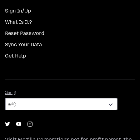
Sign In/Up
What Is It?
Reset Password
Sync Your Data
Get Help
மொழி
மொழி
Visit
Mozilla Corporation's
not-for-profit parent, the