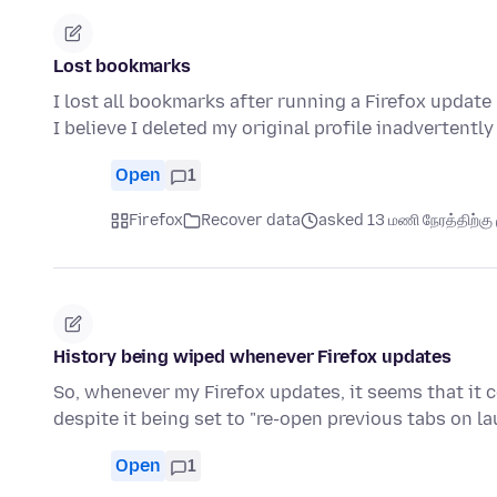
Lost bookmarks
I lost all bookmarks after running a Firefox update
I believe I deleted my original profile inadvertentl
Open
1
Firefox
Recover data
asked 13 மணி நேரத்திற்கு 
History being wiped whenever Firefox updates
So, whenever my Firefox updates, it seems that it c
despite it being set to "re-open previous tabs on l
Open
1