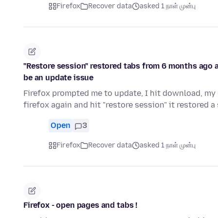
Firefox
Recover data
asked 1 நாள் முன்பு
"Restore session" restored tabs from 6 months ago an
be an update issue
Firefox prompted me to update, I hit download, my 
firefox again and hit "restore session" it restored 
Open
3
Firefox
Recover data
asked 1 நாள் முன்பு
Firefox - open pages and tabs !