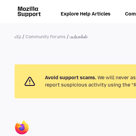
Explore Help Articles
Com
வீடு
Community Forums
பயர்பாக்ஸ்
Avoid support scams.
We will never as
report suspicious activity using the “