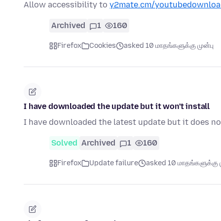
Allow accessibility to
y2mate.cm/youtubedownloa
Archived
1
160
Firefox
Cookies
asked 10 மாதங்களுக்கு முன்பு
I have downloaded the update but it won't install
I have downloaded the latest update but it does no
Solved
Archived
1
160
Firefox
Update failure
asked 10 மாதங்களுக்கு ம