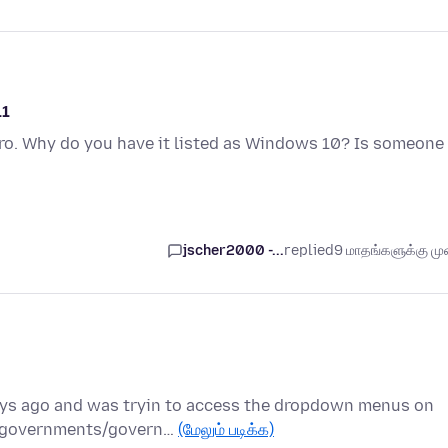
11
ro. Why do you have it listed as Windows 10? Is someone
jscher2000 -...
replied
9 மாதங்களுக்கு முன
days ago and was tryin to access the dropdown menus on
t/governments/govern…
(மேலும் படிக்க)