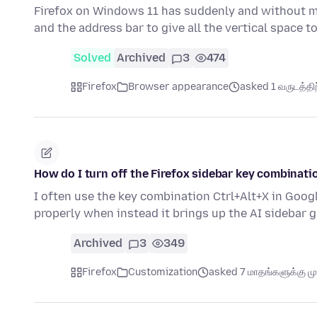
Firefox on Windows 11 has suddenly and without my
and the address bar to give all the vertical space t
Solved
Archived
3
474
Firefox
Browser appearance
asked 1 வருடத்திற்
How do I turn off the Firefox sidebar key combinati
I often use the key combination Ctrl+Alt+X in Goog
properly when instead it brings up the AI sidebar
Archived
3
349
Firefox
Customization
asked 7 மாதங்களுக்கு மு