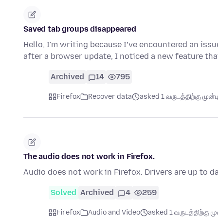
Saved tab groups disappeared
Hello, I'm writing because I’ve encountered an issu
after a browser update, I noticed a new feature t
Archived
14
795
Firefox
Recover data
asked 1 வருடத்திற்கு முன்ப
The audio does not work in Firefox.
Audio does not work in Firefox. Drivers are up to d
Solved
Archived
4
259
Firefox
Audio and Video
asked 1 வருடத்திற்கு முன