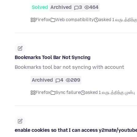
Solved
Archived
3
464
Firefox
Web compatibility
asked 1 வருடத்திற்கு
Bookmarks Tool Bar Not Syncing
Bookmarks tool bar not syncing with account
Archived
4
209
Firefox
Sync failure
asked 1 வருடத்திற்கு முன்பு
enable cookies so that I can access y2mate/youtu