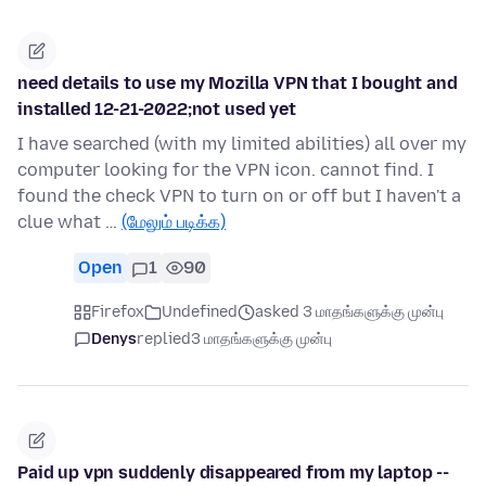
need details to use my Mozilla VPN that I bought and
installed 12-21-2022;not used yet
I have searched (with my limited abilities) all over my
computer looking for the VPN icon. cannot find. I
found the check VPN to turn on or off but I haven't a
clue what …
(மேலும் படிக்க)
Open
1
90
Firefox
Undefined
asked 3 மாதங்களுக்கு முன்பு
Denys
replied
3 மாதங்களுக்கு முன்பு
Paid up vpn suddenly disappeared from my laptop --