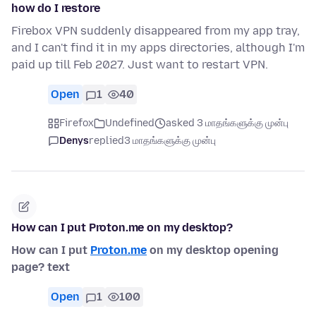
how do I restore
Firebox VPN suddenly disappeared from my app tray,
and I can't find it in my apps directories, although I'm
paid up till Feb 2027. Just want to restart VPN.
Open
1
40
Firefox
Undefined
asked 3 மாதங்களுக்கு முன்பு
Denys
replied
3 மாதங்களுக்கு முன்பு
How can I put Proton.me on my desktop?
How can I put
Proton.me
on my desktop opening
page? text
Open
1
100