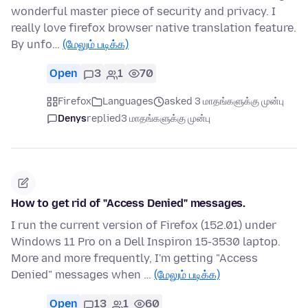
wonderful master piece of security and privacy. I
really love firefox browser native translation feature.
By unfo…
(மேலும் படிக்க)
Open
3
1
70
Firefox
Languages
asked 3 மாதங்களுக்கு முன்பு
Denys
replied
3 மாதங்களுக்கு முன்பு
How to get rid of "Access Denied" messages.
I run the current version of Firefox (152.01) under
Windows 11 Pro on a Dell Inspiron 15-3530 laptop.
More and more frequently, I'm getting "Access
Denied" messages when …
(மேலும் படிக்க)
Open
13
1
60