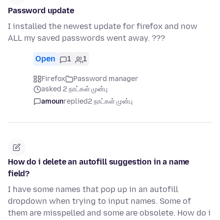
Password update
I installed the newest update for firefox and now
ALL my saved passwords went away. ???
Open
1
1
Firefox
Password manager
asked 2 நாட்கள் முன்பு
amoun
replied
2 நாட்கள் முன்பு
How do i delete an autofill suggestion in a name
field?
I have some names that pop up in an autofill
dropdown when trying to input names. Some of
them are misspelled and some are obsolete. How do i