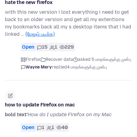
hate the new firefox
with this new version i lost everything i need to get
back to an older version and get all my extentions
my bookmarks back all my s desktop items that i had
linked …
(மேலும் படிக்க)
Open
15
1
229
Firefox
Recover data
asked 5 மாதங்களுக்கு முன்பு
Wayne Mery
replied
4 மாதங்களுக்கு முன்பு
how to update Firefox on mac
bold text'
How do I update Firefox on my Mac
Open
1
1
40