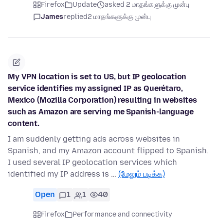
Firefox
Update
asked 2 மாதங்களுக்கு முன்பு
James
replied
2 மாதங்களுக்கு முன்பு
My VPN location is set to US, but IP geolocation
service identifies my assigned IP as Querétaro,
Mexico (Mozilla Corporation) resulting in websites
such as Amazon are serving me Spanish-language
content.
I am suddenly getting ads across websites in
Spanish, and my Amazon account flipped to Spanish.
I used several IP geolocation services which
identified my IP address is …
(மேலும் படிக்க)
Open
1
1
40
Firefox
Performance and connectivity