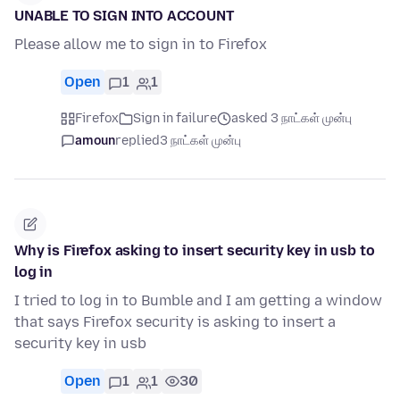
UNABLE TO SIGN INTO ACCOUNT
Please allow me to sign in to Firefox
Open
1
1
Firefox
Sign in failure
asked 3 நாட்கள் முன்பு
amoun
replied
3 நாட்கள் முன்பு
Why is Firefox asking to insert security key in usb to
log in
I tried to log in to Bumble and I am getting a window
that says Firefox security is asking to insert a
security key in usb
Open
1
1
30