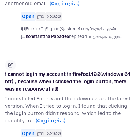
another old emai…
(மேலும் படிக்க)
Open
1
100
Firefox
Sign in
asked 4 மாதங்களுக்கு முன்பு
Konstantina Papadea
replied
4 மாதங்களுக்கு முன்பு
i cannot login my account in firefox149.0(windows 64
bit)，because when i clicked the login button, there
was no response at all!
I uninstalled Firefox and then downloaded the latest
version. When I tried to log in, I found that clicking
the login button didn't respond, which led to the
inability to…
(மேலும் படிக்க)
Open
1
100