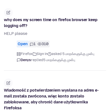
why does my screen time on firefox browser keep
logging off?
HELP please
Open
1
310
Firefox
Sign in
asked 5 மாதங்களுக்கு முன்பு
Denys
replied
5 மாதங்களுக்கு முன்பு
Wiadomość z potwierdzeniem wysłana na adres ⁨e-
mail została zwrócona, więc konto zostało
zablokowane, aby chronić dane użytkownika
⁨Firefoksa⁩