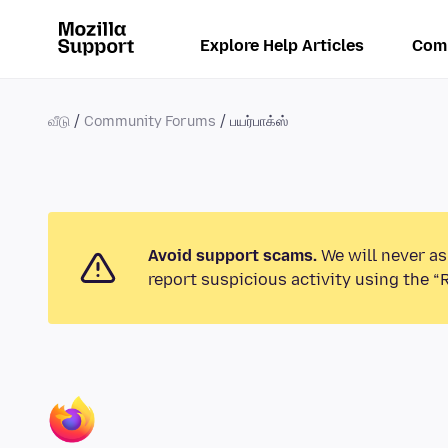
Explore Help Articles
Com
வீடு
Community Forums
பயர்பாக்ஸ்
Avoid support scams.
We will never as
report suspicious activity using the “