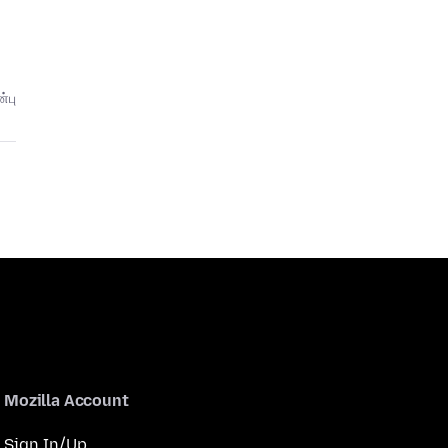
்பு
Mozilla Account
Sign In/Up