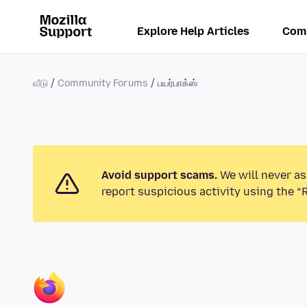
Explore Help Articles
Com
வீடு
Community Forums
பயர்பாக்ஸ்
Avoid support scams.
We will never as
report suspicious activity using the “