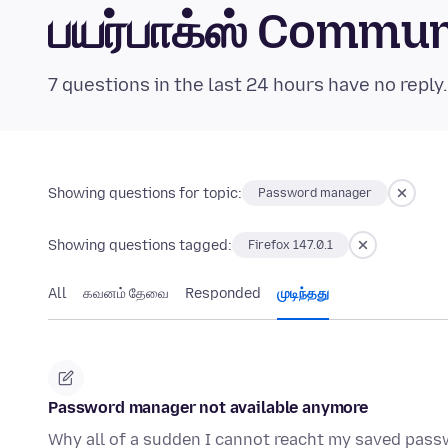
பயர்பாக்ஸ் Commu
7 questions in the last 24 hours have no reply
Showing questions for topic:
Password manager
Showing questions tagged:
Firefox 147.0.1
All
கவனம் தேவை
Responded
முடிந்தது
Password manager not available anymore
Why all of a sudden I cannot reacht my saved passw