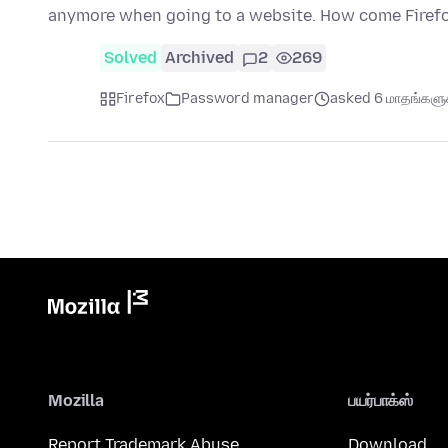
anymore when going to a website. How come Firef
Solved
Archived
2
269
Firefox
Password manager
asked 6 மாதங்களுக்
Mozilla
பயர்பாக்ஸ்
Report Trademark Abuse
Download